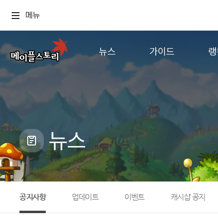
메뉴
뉴스
가이드
랭
공지사항
게임정보
월드
업데이트
직업소개
컨텐츠
이벤트
확률형 아이템
캐시샵 공지
NEXON NOW
뉴스
메이플 알림판
추가정보
with maple
공지사항
업데이트
이벤트
캐시샵 공지