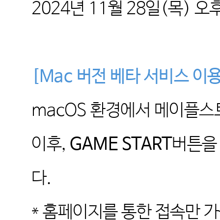
2024
년
11
월
28
일
(
목
)
오
[Mac
버전 베타 서비스 이
macOS
환경에서 메이플스
이후
,
GAME START
버튼을
다
.
*
홈페이지를 통한 접속만 