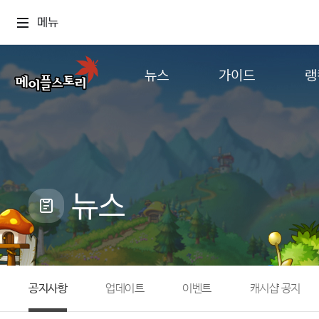
메뉴
뉴스
가이드
랭
공지사항
게임정보
월드
업데이트
직업소개
컨텐츠
이벤트
확률형 아이템
캐시샵 공지
NEXON NOW
뉴스
메이플 알림판
추가정보
with maple
공지사항
업데이트
이벤트
캐시샵 공지