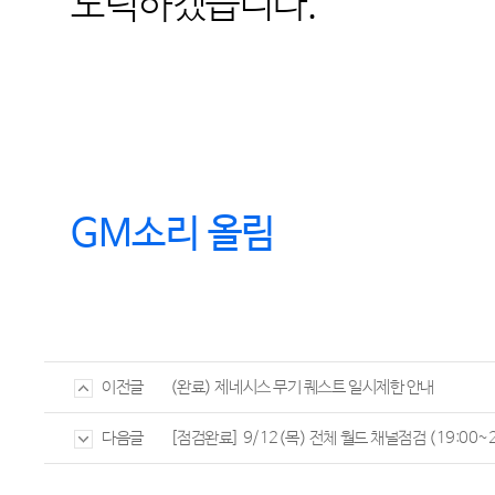
노력하겠습니다
.
GM
소리 올림
(완료) 제네시스 무기 퀘스트 일시제한 안내
이전글
[점검완료] 9/12(목) 전체 월드 채널점검 (19:00~2
다음글