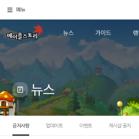
메뉴
뉴스
가이드
랭
공지사항
게임정보
월드
업데이트
직업소개
컨텐츠
이벤트
확률형 아이템
캐시샵 공지
NEXON NOW
뉴스
메이플 알림판
추가정보
with maple
공지사항
업데이트
이벤트
캐시샵 공지