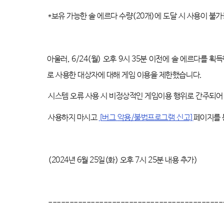
*
보유 가능한 솔 에르다 수량
(20
개
)
에 도달 시 사용이 불
아울러
, 6/24(
월
)
오후
9
시
35
분 이전에 솔 에르다를 획득
로 사용한 대상자에 대해 게임 이용을 제한했습니다.
시스템 오류 사용 시 비정상적인 게임이용 행위로 간주되어
사용하지 마시고
[
버그
악용/
불법프로그램
신고]
페이지를 
(2024
년
6
월
25
일
(
화
)
오후
7
시 25
분 내용 추가
)
-----------------------------------------