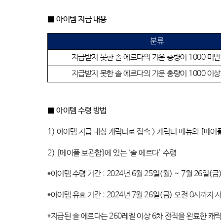
■
아이템 지급 내용
분류
지급받지 못한 솔 에르다의 기운 총량이
1000
미만
지급받지 못한 솔 에르다의 기운 총량이
1000
이상
■
아이템 수령 방법
1) 아이템 지급 대상
캐릭터로 접속
>
캐릭터 메뉴의
[
메이
2) [
메이플 보관함
]
에 있는
‘
솔 에르다
’
수령
*
아이템 수령 기간
: 2024
년
6
월
25
일
(
월
) ~ 7
월
26
일
(금
*
아이템 유효 기간
: 2024
년
7
월
26일(금
)
오전 0시
까지 
*
지급된 솔 에르다는
260
레벨 이상
6
차 전직을 완료한 캐