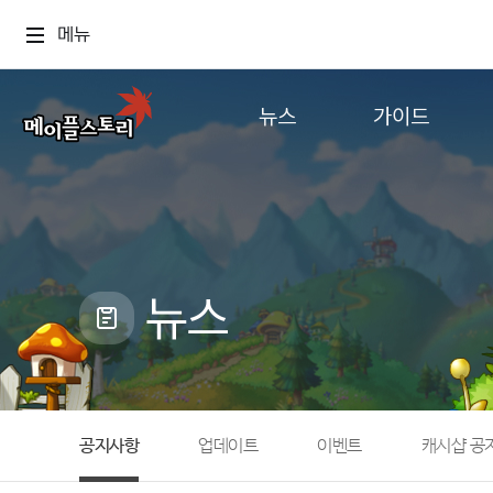
메뉴
뉴스
가이드
공지사항
게임정보
업데이트
직업소개
이벤트
확률형 아이템
캐시샵 공지
NEXON NOW
뉴스
메이플 알림판
추가정보
with maple
공지사항
업데이트
이벤트
캐시샵 공