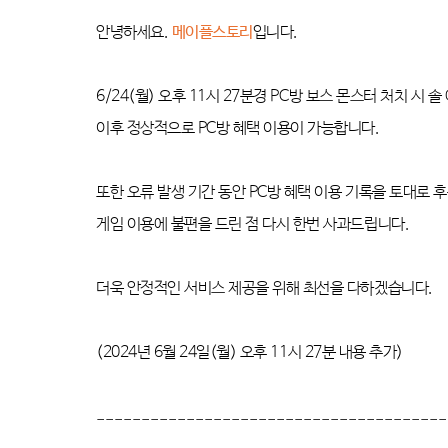
안녕하세요
.
메이플스토리
입니다
.
6/24(
월
)
오후 11
시 27
분경
PC
방 보스 몬스터 처치 시 솔
이후 정상적으로
PC
방 혜택 이용이 가능합니다
.
또한 오류 발생 기간 동안
PC
방 혜택 이용 기록을 토대로 
게임 이용에 불편을 드린 점 다시 한번 사과드립니다
.
더욱 안정적인 서비스 제공을 위해 최선을 다하겠습니다
.
(2024
년
6
월
24
일
(
월
)
오후 11
시 27
분 내용 추가
)
---------------------------------------