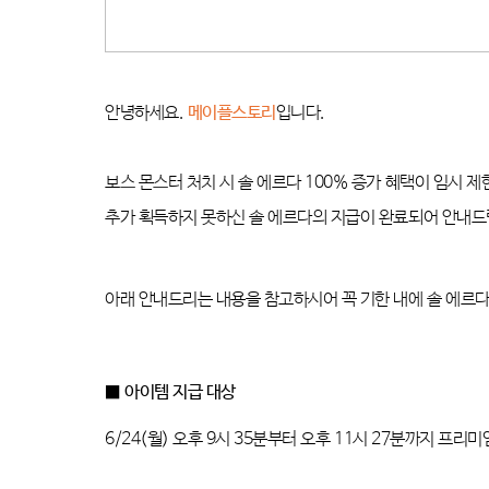
안녕하세요
.
메이플스토리
입니다
.
보스 몬스터 처치 시 솔 에르다
100%
증가 혜택이 임시 제
추가 획득하지 못하신 솔 에르다의 지급이 완료되어 안내
아래 안내드리는 내용을 참고하시어 꼭 기한 내에 솔 에르
■
아이템 지급 대상
6/24(
월
)
오후
9
시
35
분부터 오후
11
시
27
분까지 프리미