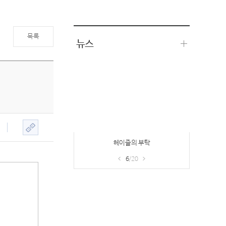
목록
뉴스
프리미엄PC방 접속보상 이벤트 & 기프
트샵
7
/20