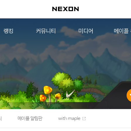
랭킹
커뮤니티
미디어
메이플
월드 랭킹
자유게시판
영상
메이플 
컨텐츠 랭킹
메이플 아트
음악
메이플 코디
아트웍
메이플스토리 파트너스
웹툰
AI Style Finder
미니게임
커뮤니티 아카이브
지
메이플 알림판
with maple