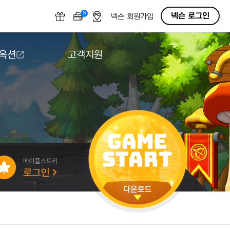
N
OFF
넥슨 로그인
넥슨 회원가입
 옥션
고객지원
옥션
다운로드
도움말/1:1문의
버그악용/불법프로그램 신고
게임 접근성