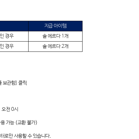
지급 아이템
인 경우
솔 에르다
1
개
인 경우
솔 에르다
2
개
플 보관함
]
클릭
)
오전 0시
사용 가능
(교환 불가
)
릭터로만 사용할 수 있습니다
.