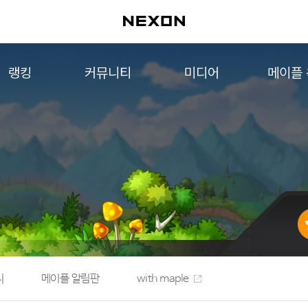
랭킹
커뮤니티
미디어
메이플
월드 랭킹
자유게시판
영상
메이플 
컨텐츠 랭킹
메이플 아트
음악
메이플 코디
아트웍
메이플스토리 파트너스
웹툰
AI Style Finder
미니게임
커뮤니티 아카이브
지
메이플 알림판
with maple