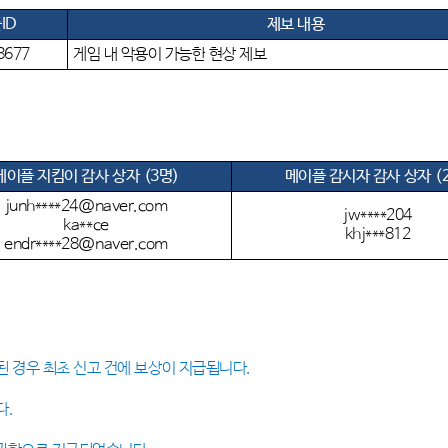
ID
제보 내용
*8677
게임
내
악용이
가능한
현상
제보
메이플 지킴이 감사 상자
(3명)
메이플 감시자 감사 상자
(
junh****24@naver.com
jw****204
ka**ce
khj***812
endr****28@naver.com
된 경우 최초 신고 건에 보상이 지급됩니다
.
다.