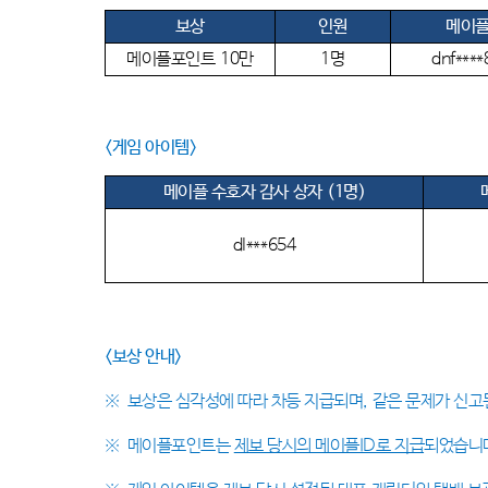
보상
인원
메이플
메이
플포
인트
10
만
1명
dnf***
<게임 아이템
>
메이플 수호자 감사 상자
(1명)
dl***654
<
보상 안내
>
※
보상은 심각성에 따라 차등 지급되며
,
같은 문제가 신고
※
메이플포인트는
제보 당시의 메이플ID로 지급
되었습니