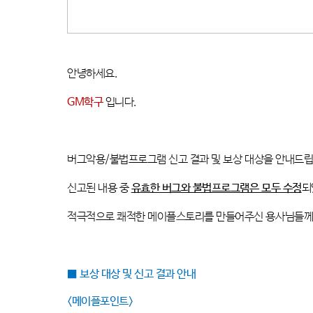
안녕하세요
.
GM
학구
입니다
.
버그악용
/
불법프로그램 신고 결과 및 보상 대상을 안내드
신고된 내용 중
유효한 버그와 불법프로그램은 모두 수정
되
적극적으로 쾌적한 메이플스토리를 만들어주신 용사님들께
■
보상 대상 및 신고 결과 안내
<
메이플포인트
>