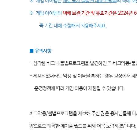
※
게임 아이템은
제보 당시 설정된 대표 캐릭터
의 택배 
※
게임 아이템의
택배 보관 기간 및 유효기간은
2024년 6
꼭 기간 내에 수령해서 사용해주세요
.
■
유의사항
-
심각한 버그나 불법프로그램을 발견하면 꼭 버그악용
/
불
-
제보되었더라도 악용 및 이득을 취하는 경우 보상에서 
운영정책에 따라 게임 이용이 제한될 수 있습니다
.
버그악용
/
불법프로그램을 제보해 주신 많은 용사님들께 다
앞으로도 쾌적한 메이플 월드를 위해 더욱 노력하겠습니다
.