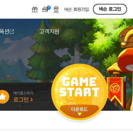
N
OFF
넥슨 로그인
넥슨 회원가입
 옥션
고객지원
옥션
다운로드
도움말/1:1문의
버그악용/불법프로그램 신고
게임 접근성