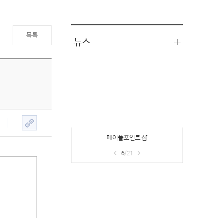
목록
뉴스
메이플포인트 샵
6
/21