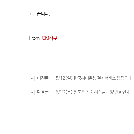
고맙습니다
.
From.
GM
학구
5/12(일) 한국씨티은행 결제서비스 점검 안내
이전글
6/20(목) 윈도우 최소 시스템 사양 변경 안내
다음글