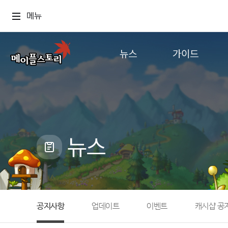
메뉴
뉴스
가이드
공지사항
게임정보
업데이트
직업소개
이벤트
확률형 아이템
캐시샵 공지
NEXON NOW
뉴스
메이플 알림판
추가정보
with maple
공지사항
업데이트
이벤트
캐시샵 공