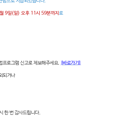
보관함으로 지급되었습니다
.
월 9
일
(일
)
오후
11
시
59
분까지
로
법프로그램 신고로 제보해주세요
.
[
바로가기]
제외되거나
시 한 번 감사드립니다
.