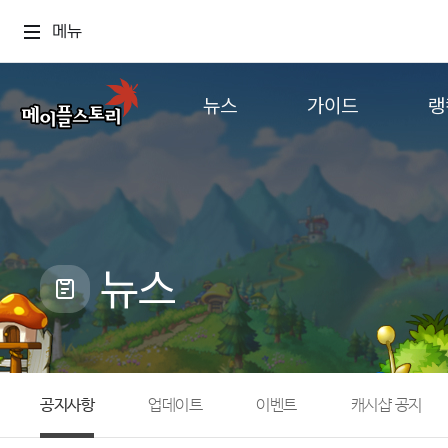
메뉴
뉴스
가이드
랭
공지사항
게임정보
월드
업데이트
직업소개
컨텐츠
이벤트
확률형 아이템
캐시샵 공지
NEXON NOW
뉴스
메이플 알림판
추가정보
with maple
공지사항
업데이트
이벤트
캐시샵 공지