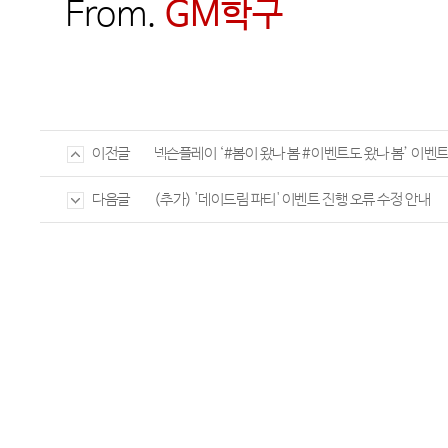
From.
GM
학구
넥슨플레이 ‘#봄이 왔나 봄 #이벤트도 왔나 봄’ 이벤트
이전글
(추가) '데이드림 파티' 이벤트 진행 오류 수정 안내
다음글