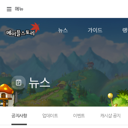
메뉴
뉴스
가이드
랭
공지사항
게임정보
월드
업데이트
직업소개
컨텐츠
이벤트
확률형 아이템
캐시샵 공지
NEXON NOW
뉴스
메이플 알림판
추가정보
with maple
공지사항
업데이트
이벤트
캐시샵 공지