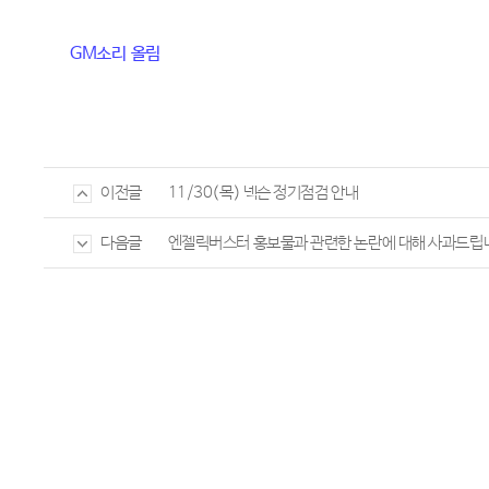
GM
소리
올림
11/30(목) 넥슨 정기점검 안내
이전글
엔젤릭버스터 홍보물과 관련한 논란에 대해 사과드립
다음글