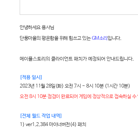
안녕하세요 용사님
단풍마을의 평온함을 위해 힘쓰고 있는
GM
소리
입니다
.
메이플스토리의 클라이언트 패치가 예정되어 안내드립니다
.
[
적용 일시
]
2023년
 11
월
 28
일
(화
) 오전 7
시 ~ 8시 10분 
(1
시간 10분)
오전 8시 10분 점검이 완료되어 게임에 정상적으로 접속하실 수
[전체 월드 작업 내역
]
1) 
ver1.2.384
마이너버전(4)
패치