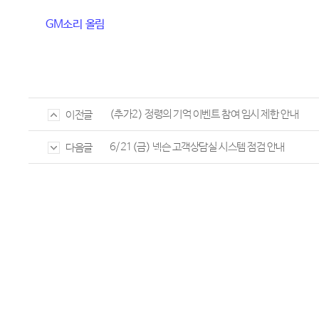
GM
소리
올림
(추가2) 정령의 기억 이벤트 참여 임시 제한 안내
이전글
6/21(금) 넥슨 고객상담실 시스템 점검 안내
다음글