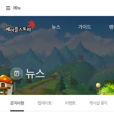
메뉴
뉴스
가이드
랭
공지사항
게임정보
월드
업데이트
직업소개
컨텐츠
이벤트
확률형 아이템
캐시샵 공지
NEXON NOW
뉴스
메이플 알림판
추가정보
with maple
공지사항
업데이트
이벤트
캐시샵 공지