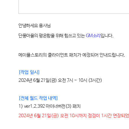
안녕하세요 용사님
단풍마을의 평온함을 위해 힘쓰고 있는
GM
소리
입니다
.
메이플스토리의 클라이언트 패치가 예정되어 안내드립니다
.
[작업
일시
]
2024년
 6
월
 21
일
(금
) 오전 7
시 ~ 10시 
(3시간)
[전체 월드 작업 내역
]
1) 
ver1.2.392
마이너버전(3)
패치
2024년 6월 21일(금) 오전 10시까지 점검이 1시간 연장되