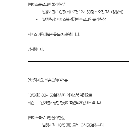
[
페이스북 로그인 불가 현상
]
-
발생 시간
: 10/5(
화
)
오전
12
시
50
경
~
오전
7
시
(
정상화
)
-
발생 현상
:
페이스북 계정 넥슨 로그인 불가 현상
서비스 이용에 불편을 드려 죄송합니다
.
감사합니다
.
안녕하세요
,
넥슨 고객 여러분
.
10/5(
화
) 00
시
50
분경부터 페이스북 계정으로
넥슨 로그인이 불가능한 현상이 확인되어 안내드립니다
.
[
페이스북 로그인 불가 현상
]
-
발생 시점
: 10/5(
화
)
오전
12
시
50
분경부터