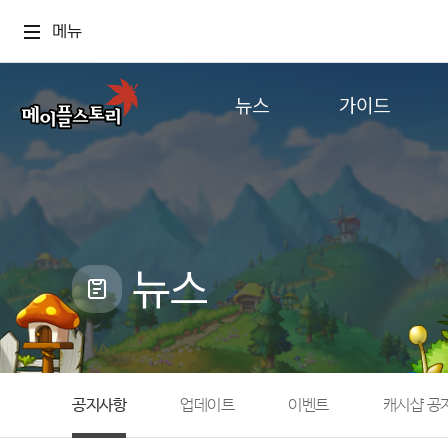
메뉴
뉴스
가이드
공지사항
게임정보
업데이트
직업소개
이벤트
확률형 아이템
캐시샵 공지
NEXON NOW
뉴스
메이플 알림판
추가정보
with maple
공지사항
업데이트
이벤트
캐시샵 공