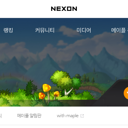
랭킹
커뮤니티
미디어
메이플
월드 랭킹
자유게시판
영상
메이플 
컨텐츠 랭킹
메이플 아트
음악
메이플 코디
아트웍
메이플스토리 파트너스
웹툰
AI Style Finder
미니게임
커뮤니티 아카이브
지
메이플 알림판
with maple