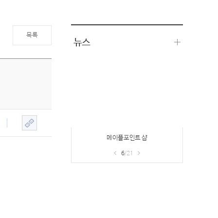
목록
뉴스
메이플포인트 샵
6
/21