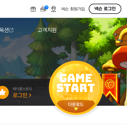
N
OFF
넥슨 로그인
넥슨 회원가입
 옥션
고객지원
옥션
다운로드
도움말/1:1문의
버그악용/불법프로그램 신고
게임 접근성