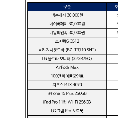
구분
추
넥슨캐시
30,000
원
네이버페이
30,000
원
배달의민족
30,000
원
로지텍
G G512
브리츠 사운드바
(BZ-T3710 SNT)
LG
울트라 모니터
(32GR75Q)
AirPods Max
100
만 메이플포인트
지포스
RTX 4070
iPhone 15 Plus 256GB
iPad Pro 11
형
Wi-Fi 256GB
LG
그램
Pro
노트북