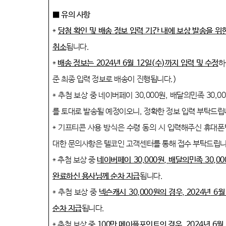
■ 유의 사항
*
당첨 확인 및 배송 정보 입력 기간 내에 보상 발송을 위
취소
됩니다
.
*
배송 정보는
2024
년
6
월
12
일
(
수
)
까지 입력 및 수정
하
준 최종 입력 정보로 배송이 진행됩니다
.)
*
추첨 보상 중 네이버페이
30,000
원
,
배달의민족
30,00
를 토대로 발송될 예정이오니
,
정확한 정보 입력 부탁드
*
기프티콘 사용 방식은 수령 동의 시 입력해주신 휴대
대한 문의사항은 텔코인 고객센터를 통해 접수 부탁드립
*
추첨 보상 중
네이버페이
30,000
원
,
배달의민족
30,00
완료하신 용사님께 순차 지급
됩니다
.
*
추첨 보상 중
넥슨캐시
30,000
원의 경우
, 2024
년
6
순차 지급
됩니다
.
*
추첨 보상 중
100
만 메이플포인트의 경우
, 2024
년
6
월