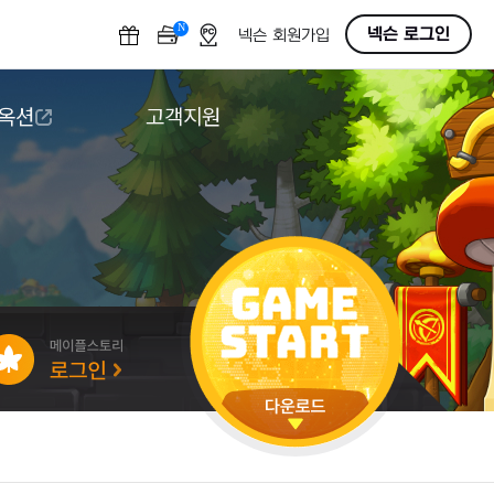
N
OFF
넥슨 로그인
넥슨 회원가입
 옥션
고객지원
옥션
다운로드
도움말/1:1문의
버그악용/불법프로그램 신고
게임 접근성