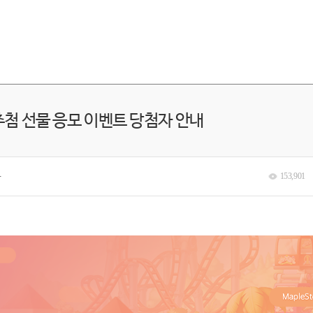
첨 선물 응모 이벤트 당첨자 안내
분
153,901