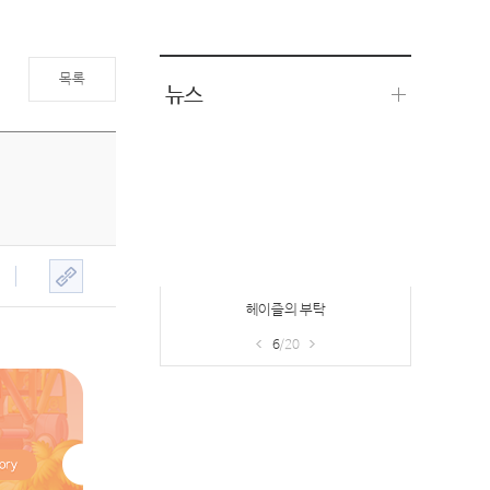
목록
뉴스
프리미엄PC방 접속보상 이벤트 & 기프
트샵
7
/20