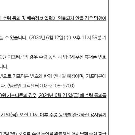
한 수령 동의 및 배송정보 입력이 완료되지 않을 경우 당첨이
실 수 있습니다
. (2024
년
6
월
12
일
(
수
)
오후
11
시
59
분 기
0
원 기프티콘의 경우 수령 동의 시 입력해주신 휴대폰 번호
립니다
.
폰번호로 기프티콘 번호와 함께 안내될 예정이며
,
기프티콘에
니다
. (
텔코인 고객센터
: 02-2105-9700)
0
원 기프티콘의 경우
, 2024
년
6
월
21
일
(
금
)
에 수령 동의를
월
21
일
(
금
)
오전
11
시 이후 수령 동의를 완료하신 용사님께
17
일
(
월
)
중으로 수령 동의를 완료하신 용사님께 순차 지급