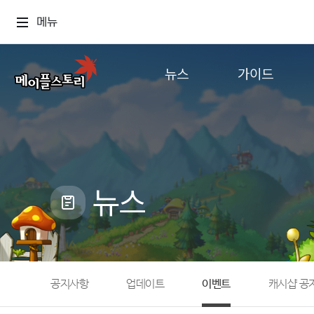
메뉴
뉴스
가이드
공지사항
게임정보
업데이트
직업소개
이벤트
확률형 아이템
캐시샵 공지
NEXON NOW
뉴스
메이플 알림판
추가정보
with maple
공지사항
업데이트
이벤트
캐시샵 공