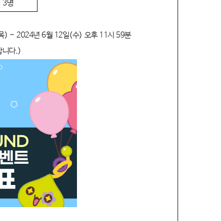
3
명
목
) ~ 2024
년
6
월
12
일
(
수
)
오후
11
시
59
분
합니다
.)