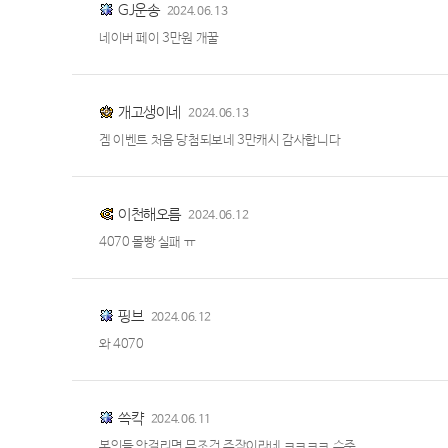
GJ운송
2024.06.13
네이버 페이 3만원 개꿀
개고생이네
2024.06.13
겜 이벤트 처음 당첨되보네 3만캐시 감사합니다
이천해오름
2024.06.12
4070 몰빵 실패 ㅠ
핑브
2024.06.12
와 4070
쓱캭
2024.06.11
본인들 안걸리면 무조건 주작이라네 ㅋㅋㅋㅋ 수준