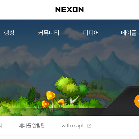
랭킹
커뮤니티
미디어
메이플
월드 랭킹
자유게시판
영상
메이플 
컨텐츠 랭킹
메이플 아트
음악
메이플 코디
아트웍
메이플스토리 파트너스
웹툰
AI Style Finder
미니게임
커뮤니티 아카이브
지
메이플 알림판
with maple