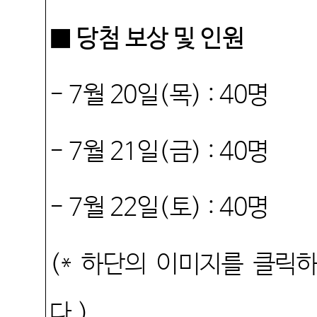
■ 당첨 보상 및 인원
- 7
월
20
일
(
목
) : 40
명
- 7
월
21
일
(
금
) : 40
명
- 7
월
22
일
(
토
) : 40
명
(*
하단의 이미지를 클릭하
다
.)