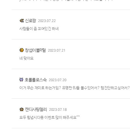
신로짱
2023.07.22
사람들이 좀 꼬여있긴 하네
창섭이불R털
2023.07.21
네 맞아요
호롤롤로스슥
2023.07.20
이거 무슨 재미로 하는거임? 유명한 BJ들 볼수있어서? 템진단하고싶어서?
캔디사탕젤리
2023.07.18
모두 힘냅시다용 이벤트 많이 해주세요^^