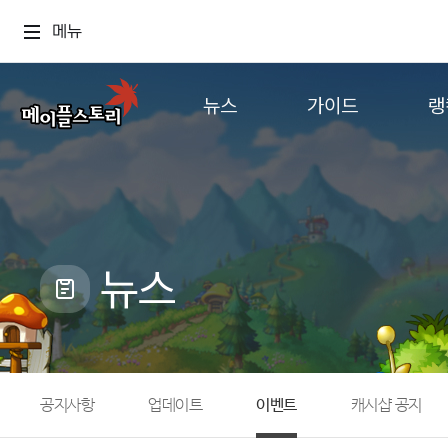
메뉴
뉴스
가이드
랭
공지사항
게임정보
월드
업데이트
직업소개
컨텐츠
이벤트
확률형 아이템
캐시샵 공지
NEXON NOW
뉴스
메이플 알림판
추가정보
with maple
공지사항
업데이트
이벤트
캐시샵 공지