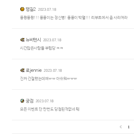
땡길2
2023.07.18
퐁쾅퐁쾅!!! 퐁퐁이는 정신병! 퐁퐁이 박멸!!! 리부트에서 좀 사라져라
뉴비텐시
2023.07.18
시간많은사람들 부럽당 ㅋㅋ
로jennie
2023.07.18
진짜 간절했는데에ㅠㅠ 아쉬워ㅠㅠㅠ
궁검
2023.07.18
모든 이벤트 단 한번도 당첨된적없네 퉤
1