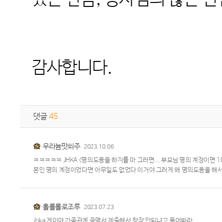
감사합니다
.
댓글
45
우라늄맛쐬주
2023.10.06
ㅋㅋㅋㅋㅋ JHKA <명의도용을 하지를 마 그러면... 부모님 명의 계정이면 1
본인 명의 계정이었다면 아무일도 없었다 이거야 그러게 왜 명의도용을 해서.
홀롤롤로조루
2023.07.23
jhka 게이야 가족관계 증명서 제출해서 참작 안되냐고 물어봐라