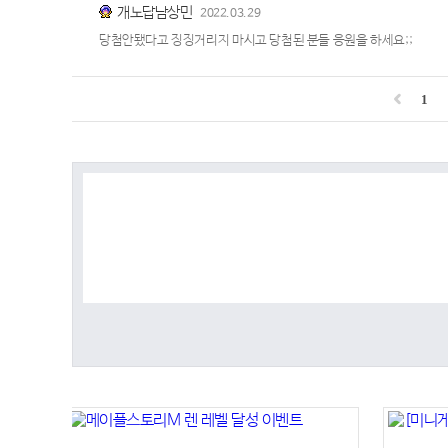
개노답남상민
2022.03.29
당첨안됐다고 징징거리지 마시고 당첨된 분들 응원을 하세요;;
1