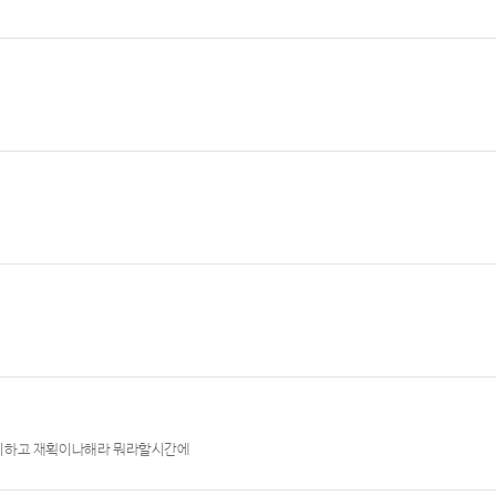
용히하고 재획이나해라 뭐라할시간에