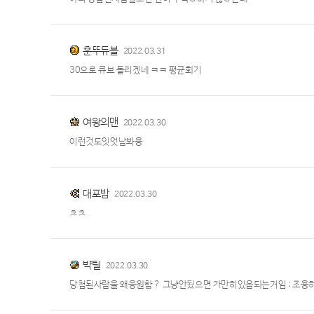
훈뚜듀블
2022.03.31
30으로 큐브 돌리겠네 ㅋㅋ 평균회기
여왕의맨
2022.03.30
이런것도잇엇남봐용
대포밤
2022.03.30
ㅊㅊ
뱍틸
2022.03.30
당첨된사람을 왜응원함 ? 그냥안됬으면 가만히있음되는거임 ; 조