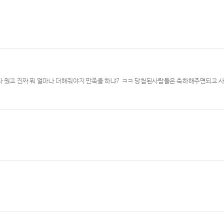
 다 줬고 진짜 뭐 얼마나 더해줘야지 만족을 하냐? ㅋㅋ 당첨된사람들은 축하해주면되고 