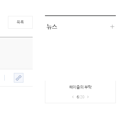
목록
뉴스
프리미엄PC방 접속보상 이벤트 & 기프
트샵
7
/20