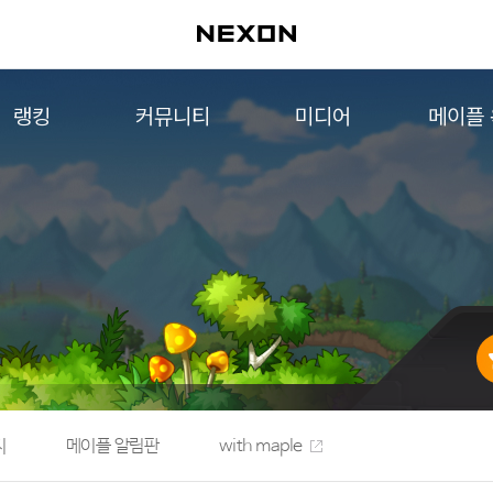
랭킹
커뮤니티
미디어
메이플
월드 랭킹
자유게시판
영상
메이플 
컨텐츠 랭킹
메이플 아트
음악
메이플 코디
아트웍
메이플스토리 파트너스
웹툰
AI Style Finder
미니게임
커뮤니티 아카이브
지
메이플 알림판
with maple