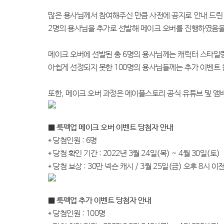
많은 용사님께서 참여해주신 만큼 사전에 공지로 안내 드린
2
명의 용사님을 추가로 선발해 메이크 오버를 진행하였음을
메이크 오버에 선발된 총
6
명의 용사님께는 캐릭터 스타일
아쉽게 선정되지 못한
100
명의 용사님들께는 추가 이벤트 
또한
,
메이크 오버 과정은 메이플스토리 공식 유튜브 및 앰
■ 룩펙업 메이크 오버 이벤트 당첨자 안내
*
당첨인원
: 6
명
*
당첨 확인 기간
: 2022
년
3
월
24
일
(
목
) ~ 4
월
30
일
(
토
)
*
당첨 보상
: 30
만 넥슨 캐시
/ 3
월
25
일
(
금
)
오후
8
시 이
■ 룩펙업 추가 이벤트 당첨자 안내
*
당첨인원
: 100
명