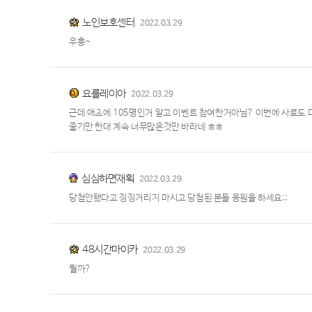
노인보호센터
2022.03.29
우흥~
요를레이아
2022.03.29
근데 애초에 105명인거 알고 이벤트 참여한거아님? 이번에 사료도
좋기만 한대 계속 너무많은것만 바라네 ㅎㅎ
심심하면재획
2022.03.29
당첨안됐다고 징징거리지 마시고 당첨된 분들 응원을 하세요;;
48시간마이카
2022.03.29
뭘까?