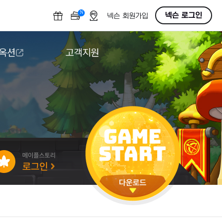
N
OFF
넥슨 로그인
넥슨 회원가입
 옥션
고객지원
옥션
다운로드
도움말/1:1문의
버그악용/불법프로그램 신고
게임 접근성