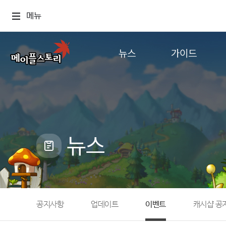
메뉴
뉴스
가이드
공지사항
게임정보
업데이트
직업소개
이벤트
확률형 아이템
캐시샵 공지
NEXON NOW
뉴스
메이플 알림판
추가정보
with maple
공지사항
업데이트
이벤트
캐시샵 공