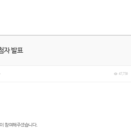
첨자 발표
분
47,750
들이 참여해주셨습니다
.