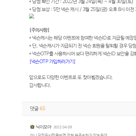
*
당첨 확인 기간
: 2022
년
3
월
24
일
(
목
) ~ 4
월
30
일
(
토
)
*
당첨 보상
: 5
만 넥슨 캐시
/ 3
월
25
일
(
금
)
오후
8
시 이전
[
주의사항
]
*
넥슨캐시는 해당 이벤트에 참여한 넥슨
ID
로 지급될 예정
*
단
,
넥슨캐시가 지급되기 전 넥슨 회원을 탈퇴할 경우 당
*
넥슨
OTP
를 사용하시어 보다 편리하게 넥슨
ID
보안을 강
[
넥슨OTP
가입하러가기]
앞으로도 다양한 이벤트로 또 찾아뵙겠습니다
.
감사합니다
.
댓글
65
닉이모야
2022.04.09
아니 당첨된사람들보면 전혀 부족ㅎ하지 않ㅎ은데