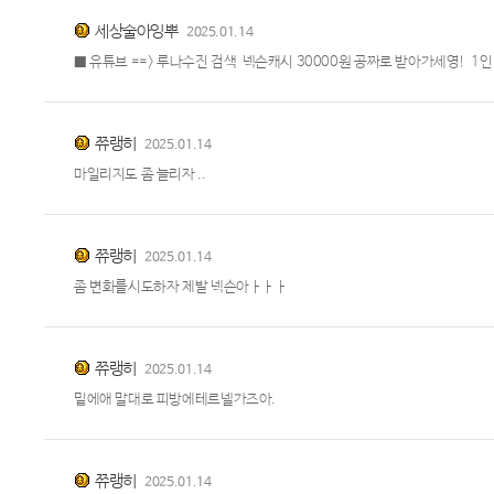
세상술아잉뿌
2025.01.14
■ 유튜브 ==> 루나수진 검색 넥슨캐시 30000원 공짜로 받아가세영! 1
쮸랭히
2025.01.14
마일리지도 좀 늘리자 ..
쮸랭히
2025.01.14
좀 변화를시도하자 제발 넥슨아ㅏㅏㅏ
쮸랭히
2025.01.14
밑에애 말대로 피방에테르넬가즈아.
쮸랭히
2025.01.14