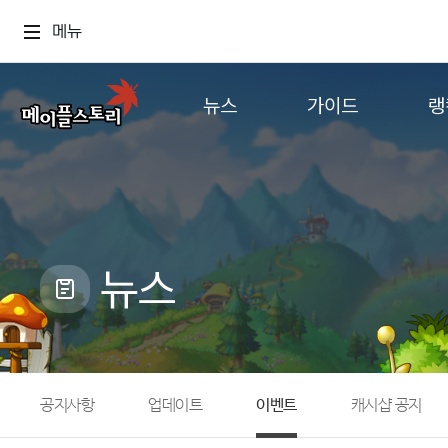
메뉴
뉴스
가이드
랭
공지사항
게임정보
월드
업데이트
직업소개
컨텐츠
이벤트
확률형 아이템
캐시샵 공지
NEXON NOW
뉴스
메이플 알림판
추가정보
with maple
공지사항
업데이트
이벤트
캐시샵 공지