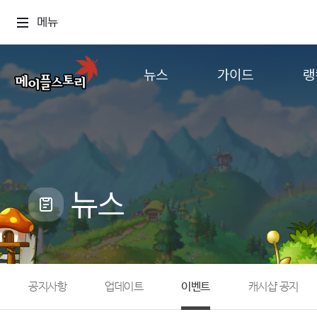
메뉴
뉴스
가이드
랭
공지사항
게임정보
월드
업데이트
직업소개
컨텐츠
이벤트
확률형 아이템
캐시샵 공지
NEXON NOW
뉴스
메이플 알림판
추가정보
with maple
공지사항
업데이트
이벤트
캐시샵 공지