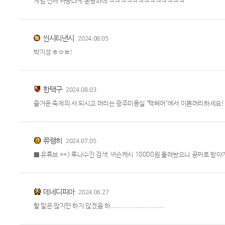
게임 진짜 짜증나게 운영하네 ㅋㅋㅋㅋㅋㅋㅋㅋㅋㅋㅋㅋㅋ
씬시티낸시
2024.08.05
박지성 ㅎㅇㅌ!
한택구
2024.08.03
즐거운 축제의 서 되시고 머리는 광주미용실 "택헤어"에서 이쁜머리하세요!
쮸랭히
2024.07.05
■ 유튜브 ==> 루나수진 검색 넥슨캐시 10000원 올려놨으니 공짜로 받아
데네디피아
2024.06.27
할 말은 많지만 하지 않겠음 하..............................