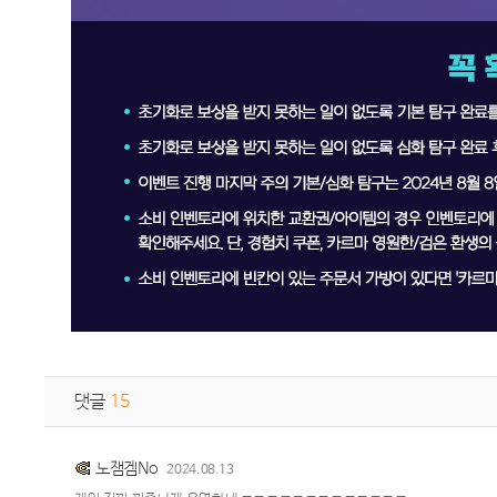
댓글
15
노잼겜No
2024.08.13