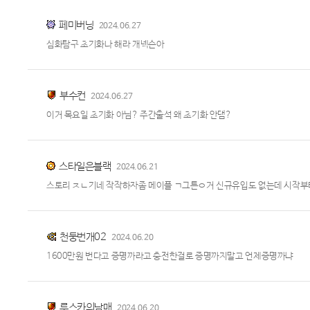
페미버닝
2024.06.27
심화탐구 초기화나 해라 개넥슨아
부수컨
2024.06.27
이거 목요일 초기화 아님? 주간출석 왜 초기화 안댐?
스타일은블랙
2024.06.21
스토리 ㅈㄴ기네 작작하자좀 메이플 ㄱ그튼ㅇ거 신규유입도 없는데 시작
천둥번개02
2024.06.20
1600만원 번다고 증명까라고 충전한걸로 증명까지말고 언제증명까냐
루스카의남매
2024.06.20