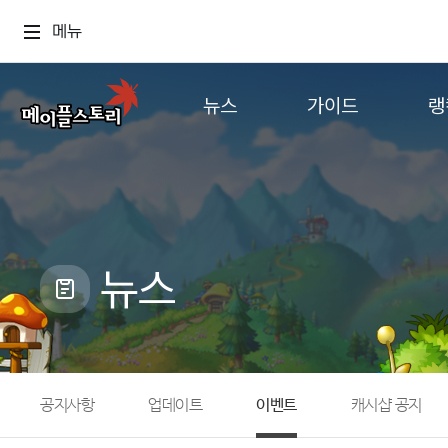
메뉴
뉴스
가이드
랭
공지사항
게임정보
월드
업데이트
직업소개
컨텐츠
이벤트
확률형 아이템
캐시샵 공지
NEXON NOW
뉴스
메이플 알림판
추가정보
with maple
공지사항
업데이트
이벤트
캐시샵 공지