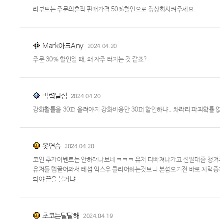
리부트는 주문의흔적 판매가격 50%할인으로 정상화시켜주세요.
Mark아크Any
2024.04.20
주문 30% 할인일 때, 왜 자주 터지는 것 같죠?
벽력닐섬
2024.04.20
강화활률을 30퍼 올려야지 강화비용만 30퍼 할인하냐.. 차라리 파괴확률
옷연습
2024.04.20
코인 추가이벤트는 안하려나보네 ㅋㅋㅋ 유저 다빠져나가고 선발대좀 챙겨주
유저들 템끌어와서 테섭 익스우 클리어하는것보니 본섭오기전 바로 체력증
봐야 끝을 볼거냐
초코는달달해
2024.04.19