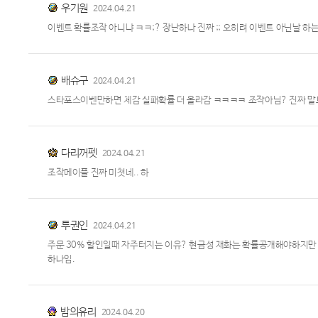
우기원
2024.04.21
이벤트 확률조작 아니냐 ㅋㅋ;? 장난하나 진짜 ;; 오히려 이벤트 아닌날 하
배슈구
2024.04.21
스타포스이벤만하면 체감 실패확률 더 올라감 ㅋㅋㅋㅋ 조작아님? 진짜 말
다리꺼펫
2024.04.21
조작메이플 진짜 미쳣네.. 하
투권인
2024.04.21
주문 30% 할인일때 자주터지는 이유? 현금성 재화는 확률공개해야하지만 
하나임.
밤의유리
2024.04.20