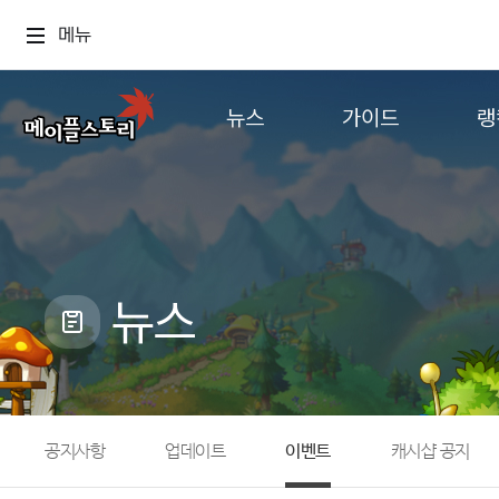
메뉴
뉴스
가이드
랭
공지사항
게임정보
월드
업데이트
직업소개
컨텐츠
이벤트
확률형 아이템
캐시샵 공지
NEXON NOW
뉴스
메이플 알림판
추가정보
with maple
공지사항
업데이트
이벤트
캐시샵 공지