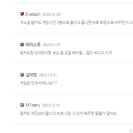
Evalach
2024.01.05
개노잼 원카드 게임시간 3분으로 줄이고 끝나면 바로 퇴장으로 바꾸던가 
패파소류
2024.01.01
원카드랑 초대장이랑 보상 좀 조절 해야됨... 말이 되냐고 이게
설레염
2023.12.31
게임은 언제 바뀌나요??
M1sery
2023.12.31
원카드 재밌는데 끝나고 바로 나갈 수 있게 해주면 좋을거 같아요