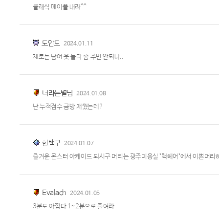
클래식 메이플 내라^^
도안도
2024.01.11
제로는 남여 옷 둘다 좀 주면 안되나..
너라는별님
2024.01.08
난 누적점수 금방 채웠는데?
한택구
2024.01.07
즐거운 몬스터 아케이드 되시구 머리는 광주미용실 "택헤어"에서 이쁜머리하세요
Evalach
2024.01.05
3분도 아깝다 1~2분으로 줄여라