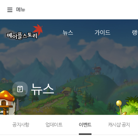
메뉴
뉴스
가이드
랭
공지사항
게임정보
월드
업데이트
직업소개
컨텐츠
이벤트
확률형 아이템
캐시샵 공지
NEXON NOW
뉴스
메이플 알림판
추가정보
with maple
공지사항
업데이트
이벤트
캐시샵 공지