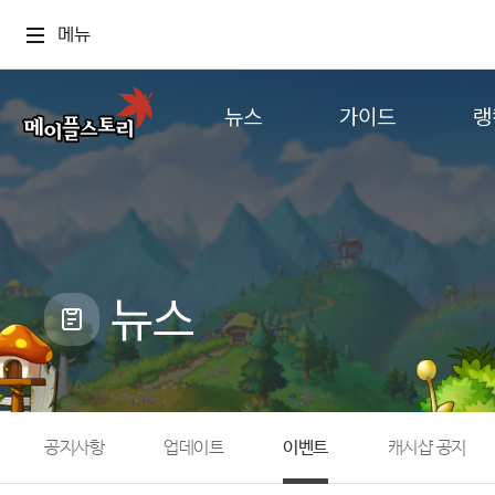
메뉴
뉴스
가이드
랭
공지사항
게임정보
월드
업데이트
직업소개
컨텐츠
이벤트
확률형 아이템
캐시샵 공지
NEXON NOW
뉴스
메이플 알림판
추가정보
with maple
공지사항
업데이트
이벤트
캐시샵 공지