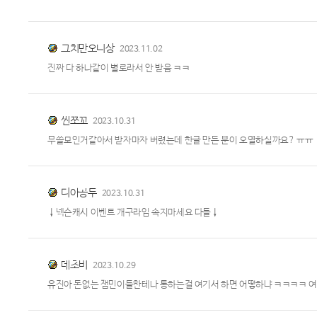
그치만오니상
2023.11.02
진짜 다 하나같이 별로라서 안 받음 ㅋㅋ
씬쪼꼬
2023.10.31
무쓸모인거같아서 받자마자 버렸는데 한글 만든 분이 오열하실까요? ㅠㅠ
디아공두
2023.10.31
↓넥슨캐시 이벤트 개구라임 속지마세요 다들↓
데초비
2023.10.29
유진아 돈없는 잼민이들한테나 통하는걸 여기서 하면 어떻하냐 ㅋㅋㅋㅋ 여긴 