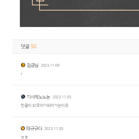
댓글
50
짐금님
2023.11.09
r
기사제노노논
2023.11.05
한글이 외국어가되어가는이유
태규규다
2023.11.05
ㅍㅎ