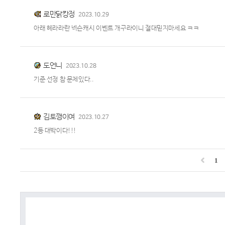
로만닭캉정
2023.10.29
아래 헤라라란 넥슨캐시 이벤트 개구라이니 절대믿지마세요 ㅋㅋ
도언니
2023.10.28
기준 선정 참 문제있다..
김토깽이여
2023.10.27
2등 대박이다!!!
1