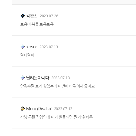
각황전
2023.07.26
토옹이 북을 토옹토옹~
xosor
2023.07.13
달다달아
딜러는아니다
2023.07.13
안경수달 보기 싫었는데 이번에 바뀌어서 좋아요
MoonDisater
2023.07.13
사냥 구린 직업인데 이거 발동되면 뭔 가 현타옴