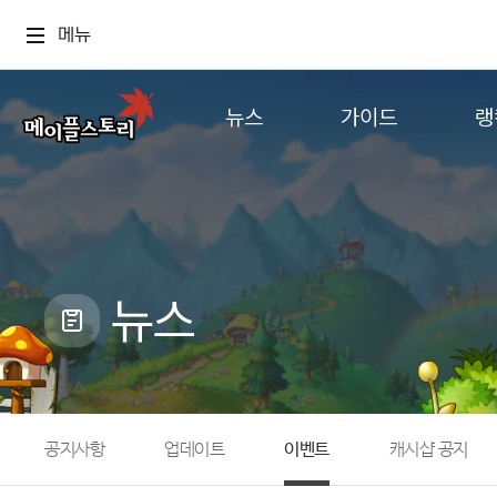
메뉴
뉴스
가이드
랭
공지사항
게임정보
월드
업데이트
직업소개
컨텐츠
이벤트
확률형 아이템
캐시샵 공지
NEXON NOW
뉴스
메이플 알림판
추가정보
with maple
공지사항
업데이트
이벤트
캐시샵 공지