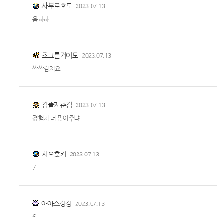
사부로호도
2023.07.13
음하하
조그튼거이모
2023.07.13
싹싹김치요
김똘자춘김
2023.07.13
경험치 더 많이주냐
시오훗키
2023.07.13
7
야야스킹킹
2023.07.13