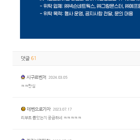
댓글
61
시구르벤저
2024.03.05
ㅋㅋ한심
데벤으로가자
2023.07.17
리부트 뽑았는지 궁금하네 ㅋㅋㅋㅋㅋ