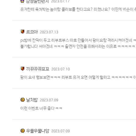
감정실린펀치
2023.07.17
유저한테 욕처박는 놈이랑 콜라보를 한다고요? 미쳤나요? 이딴게 넥슨이
르므야
2023.07.13
pc방에 칸막이 두고 리부트부스 따로 만들어서 팡이요랑 격리시켜야겠네 
불가합니다 써야겠네 ㅋㅋㅋ 출연자 안전을 위해서라는 이유로 ㅋㅋㅋㅋㅋ
끼뀨뀨뀨꾜꾜
2023.07.10
팡이 요새 행보보면ㅋㅋㅋ 리부트 유저 오면 어떻게 할라고 ㅋㅋㅋㅋㅋㅋ 이
날치밥
2023.07.09
이런 이벤트 너무 좋다 ㅋㅋ
우물우물냐암
2023.07.09