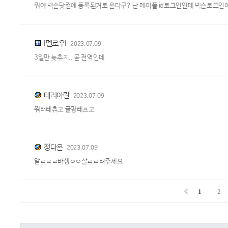
뭐야 넥슨닷컴에 등록된거로 온다구? 난 메이플 id로그인인데 넥슨로그인이
l멜로우l
2023.07.09
3일만 늦추지.. 곧 전역인데
테리아란
2023.07.09
쭤러레츄고 글팡레츠고
정다온
2023.07.09
알ㄹㄹㄹ바생ㅇㅇ살ㄹㄹ려주세요
1
2