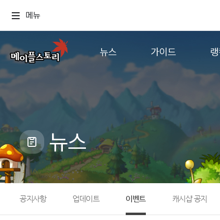
메뉴
뉴스
가이드
랭
공지사항
게임정보
월드
업데이트
직업소개
컨텐츠
이벤트
확률형 아이템
캐시샵 공지
NEXON NOW
뉴스
메이플 알림판
추가정보
with maple
공지사항
업데이트
이벤트
캐시샵 공지