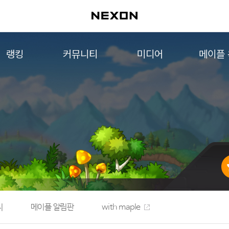
랭킹
커뮤니티
미디어
메이플
월드 랭킹
자유게시판
영상
메이플 
컨텐츠 랭킹
메이플 아트
음악
메이플 코디
아트웍
메이플스토리 파트너스
웹툰
AI Style Finder
미니게임
커뮤니티 아카이브
지
메이플 알림판
with maple