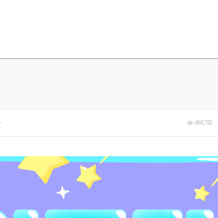
분
669,782