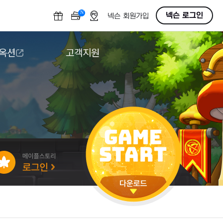
N
OFF
넥슨 로그인
넥슨 회원가입
 옥션
고객지원
옥션
다운로드
도움말/1:1문의
버그악용/불법프로그램 신고
게임 접근성