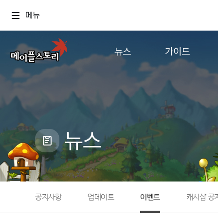
메뉴
뉴스
가이드
공지사항
게임정보
업데이트
직업소개
이벤트
확률형 아이템
캐시샵 공지
NEXON NOW
뉴스
메이플 알림판
추가정보
with maple
공지사항
업데이트
이벤트
캐시샵 공