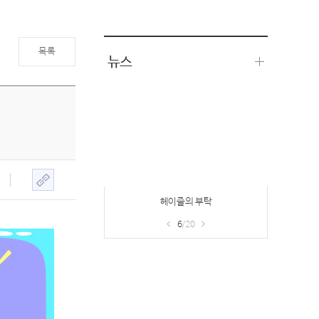
목록
뉴스
프리미엄PC방 접속보상 이벤트 & 기프
트샵
7
/20