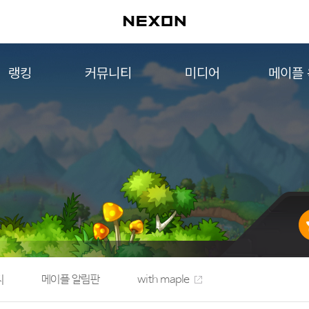
랭킹
커뮤니티
미디어
메이플
월드 랭킹
자유게시판
영상
메이플 
컨텐츠 랭킹
메이플 아트
음악
메이플 코디
아트웍
메이플스토리 파트너스
웹툰
AI Style Finder
미니게임
커뮤니티 아카이브
지
메이플 알림판
with maple