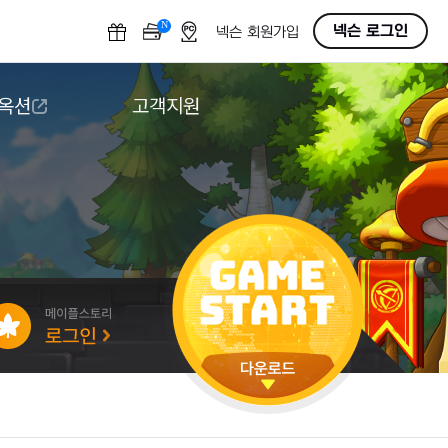
N
OFF
넥슨 로그인
넥슨 회원가입
 옥션
고객지원
옥션
다운로드
도움말/1:1문의
버그악용/불법프로그램 신고
게임 접근성