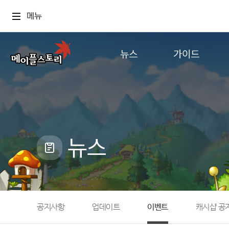
메뉴
뉴스
가이드
공지사항
게임정보
업데이트
직업소개
이벤트
확률형 아이템
캐시샵 공지
NEXON NOW
뉴스
메이플 알림판
추가정보
with maple
공지사항
업데이트
이벤트
캐시샵 공