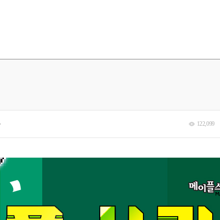
분
122,099