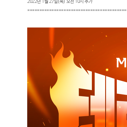
2022
년
1
월
27
일
(
목
)
오전
10
시 추가
=========================================