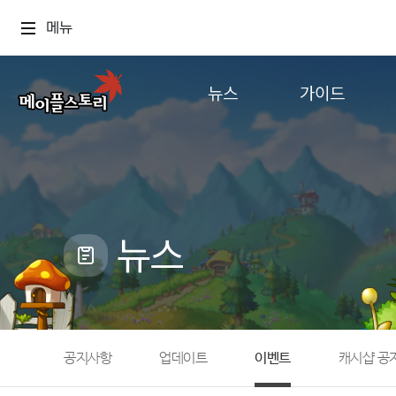
메뉴
뉴스
가이드
공지사항
게임정보
업데이트
직업소개
이벤트
확률형 아이템
캐시샵 공지
NEXON NOW
뉴스
메이플 알림판
추가정보
with maple
공지사항
업데이트
이벤트
캐시샵 공