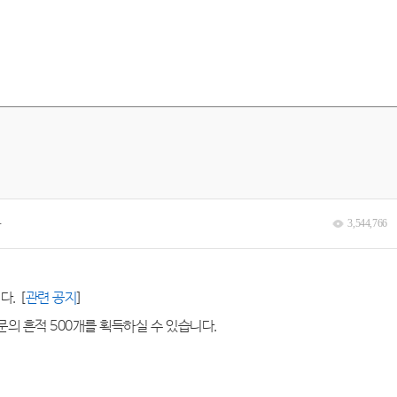
분
3,544,766
니다
. [
관
련
공
지
]
문의 흔적
500
개를 획득하실 수 있습니다
.