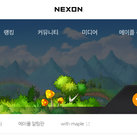
랭킹
커뮤니티
미디어
메이플
월드 랭킹
자유게시판
영상
메이플 
컨텐츠 랭킹
메이플 아트
음악
메이플 코디
아트웍
메이플스토리 파트너스
웹툰
AI Style Finder
미니게임
커뮤니티 아카이브
지
메이플 알림판
with maple