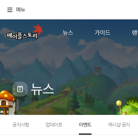
메뉴
뉴스
가이드
랭
공지사항
게임정보
월드
업데이트
직업소개
컨텐츠
이벤트
확률형 아이템
캐시샵 공지
NEXON NOW
뉴스
메이플 알림판
추가정보
with maple
공지사항
업데이트
이벤트
캐시샵 공지