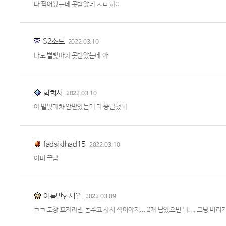
다 찍어놨는데 못받았네 ㅅㅂ 하;;
S2소드
2022.03.10
나도 별빛마차 못받았는데 아
함희서
2022.03.10
아 별빛마차 안받았는데 다 증발했네
fadsiklhad15
2022.03.10
이미 끝남
이름만한세월
2022.03.09
ㅋㅋ 도장 모자라면 돈주고 사서 찍어야지... 2개 남았으면 뭐.... 그냥 버