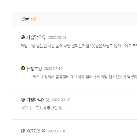
댓글
53
사슬맛우유
2022.03.13
제발 보상 받는건 시간 좀더 주면 안되는거임?못받은사람도 많아보이고 코
퓨헹호영
2022.03.10
...........코로나 걸려서 골골걸리다가 이제 일어나서 게임 접속했는데 별
가방아니에욧
2022.03.10
아끼다가 극성비 못받았어....
XCO2B34
2022.03.10