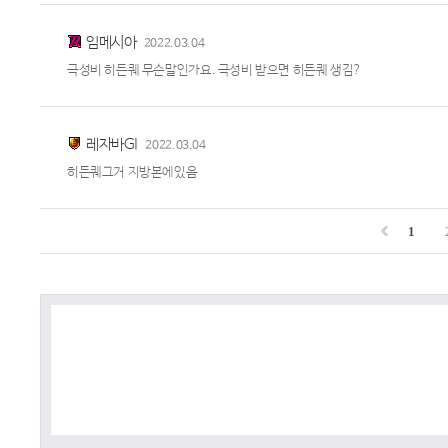
임메시아
2022.03.04
극성비 히든퀘 무슨말인가요. 극성비 받으면 히든퀘 생김?
레자바GI
2022.03.04
히든퀘그거 지방본에있음
1