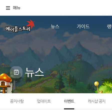
메뉴
뉴스
가이드
랭
공지사항
게임정보
월드
업데이트
직업소개
컨텐츠
이벤트
확률형 아이템
캐시샵 공지
NEXON NOW
뉴스
메이플 알림판
추가정보
with maple
공지사항
업데이트
이벤트
캐시샵 공지