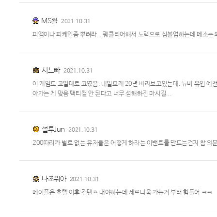
MS활
2021.10.31
피앱이나 피케인좀 뿌려라 .. 퀘클리어해서 노력으로 심볼업하는데 메소는 왜
시느빠
2021.10.31
이 게임도 고일대로 고였음. 내일모레 20년 바라보고있는데. 뉴비 유입 예
아가는 게 맞음 택티컬 안 된다고 너무 섭해하진 마시길...
설루Jun
2021.10.31
200따리가 별로 없는 유저들은 어떻게 하라는 이밴트를 만드는건지 참 의
나조워아
2021.10.31
메이플은 호텔 이후 컨텐츠 내야하는데 세르니움 가는거 부터 힘들어 ㅋㅋ