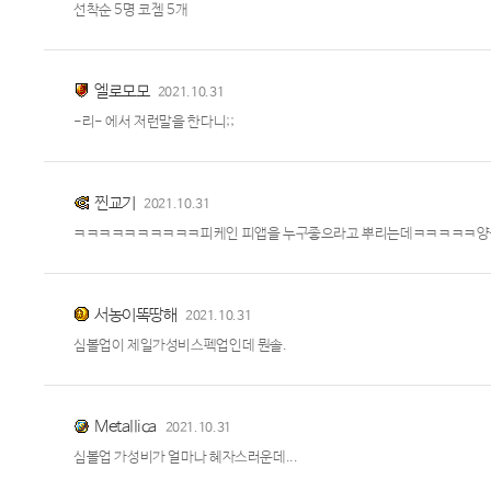
선착순 5명 코젬 5개
엘로모모
2021.10.31
-리- 에서 저런말을 한다니;;
찐교기
2021.10.31
ㅋㅋㅋㅋㅋㅋㅋㅋㅋㅋ피케인 피앱을 누구좋으라고 뿌리는데ㅋㅋㅋㅋㅋ양
서농이똑땅해
2021.10.31
심볼업이 제일가성비스펙업인데 뭔솔.
MetaIIica
2021.10.31
심볼업 가성비가 얼마나 혜자스러운데...