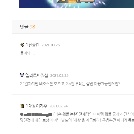
댓글
98
1신궁l1
2021.03.25
돌아와....
엘리트파워십
2021.02.25
24일까지만 네오스톤 모으고, 25일 부터는 샵만 이용가능한거임?
1대장이기주
2021.02.24
●▅▇█▇▆▅▄▇ [넥슨 확률 논란]전체적인 아이템 확률 공개와 진심어린
당한것에 대한 보상이 아닌 별도의 '배상'을 지급하라! 추옵뿐만 아니라 큐브