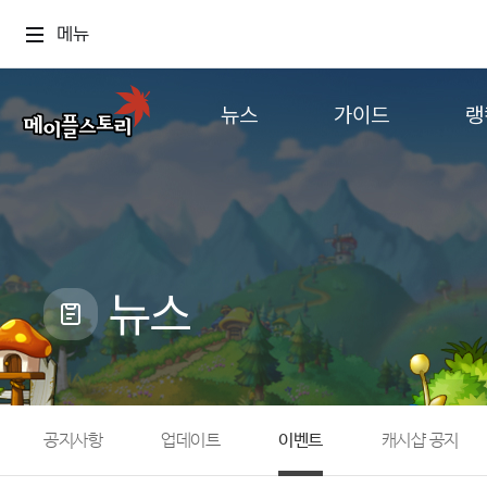
메뉴
뉴스
가이드
랭
공지사항
게임정보
월드
업데이트
직업소개
컨텐츠
이벤트
확률형 아이템
캐시샵 공지
NEXON NOW
뉴스
메이플 알림판
추가정보
with maple
공지사항
업데이트
이벤트
캐시샵 공지