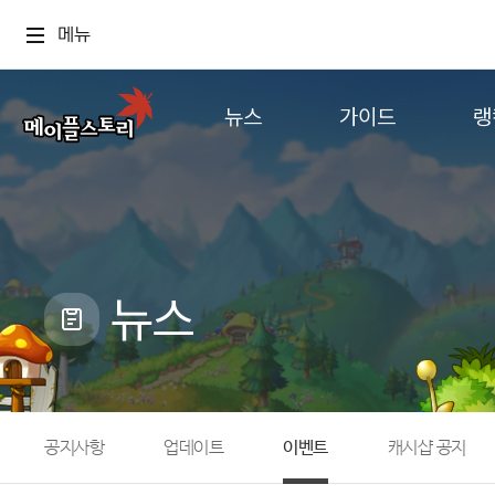
메뉴
뉴스
가이드
랭
공지사항
게임정보
월드
업데이트
직업소개
컨텐츠
이벤트
확률형 아이템
캐시샵 공지
NEXON NOW
뉴스
메이플 알림판
추가정보
with maple
공지사항
업데이트
이벤트
캐시샵 공지