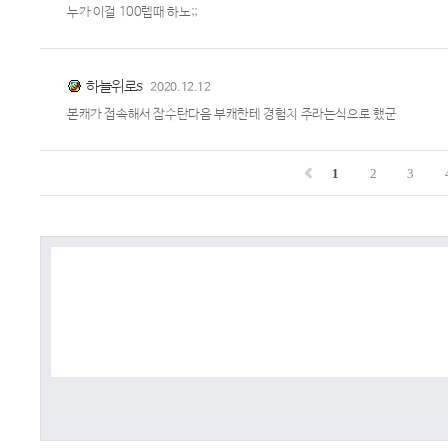
누가 이걸 100렙때 하노;;
하늘위로s
2020.12.12
본캐가 접속해서 잠수탄다음 부캐한테 경험치 주라는식으로 했군
1
2
3