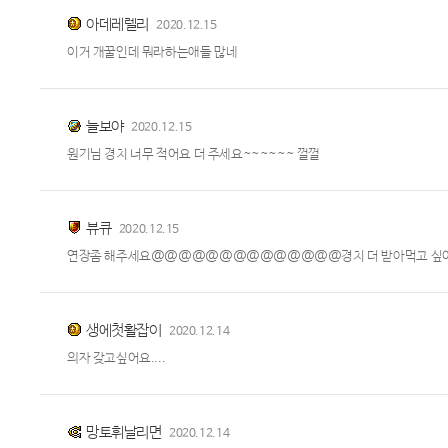
아데레렐리
2020.12.15
이거 개꿀인데 뭐라하는애들 많네
늘보야
2020.12.15
원기님 경치 너무 적어요 더 주세요~~~~~~ 껄껄
뷰큐
2020.12.15
연장좀 해주세요@@@@@@@@@@@@@@경치 더 받아먹고 싶
생에첫활잡이
2020.12.14
의자 갖고싶어요....
망토휘날리면
2020.12.14