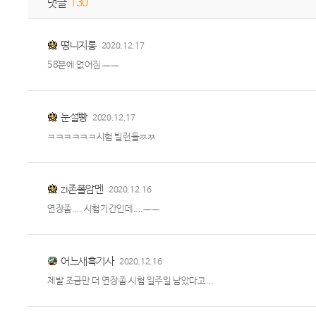
댓글
130
떵니지롱
2020.12.17
58분에 없어짐 ㅡㅡ
눈설빵
2020.12.17
ㅋㅋㅋㅋㅋㅋ시험 빌런들ㅉㅉ
zi존폴암멘
2020.12.16
연장좀.... 시험기간인데....ㅡㅡ
어느새흑기사
2020.12.16
제발 조금만 더 연장좀 시험 일주일 남았다고...