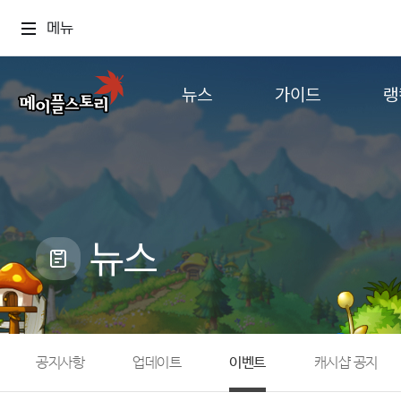
메뉴
뉴스
가이드
랭
공지사항
게임정보
월드
업데이트
직업소개
컨텐츠
이벤트
확률형 아이템
캐시샵 공지
NEXON NOW
뉴스
메이플 알림판
추가정보
with maple
공지사항
업데이트
이벤트
캐시샵 공지