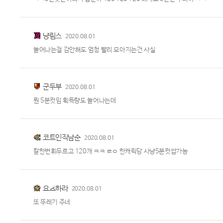
냥림스
2020.08.01
늘어나는걸 감안해도 엄청 빨리 모아지는건 사실
군두부
2020.08.01
뭔 5분컷임 획득량도 늘어나는데
코트인직남순
2020.08.01
칼한번휘두르고 120개 ㅋㅋ ㄹㅇ 한캐릭당 사냥5분컷쌉가능
요츠하라
2020.08.01
또 뚜레기 주네