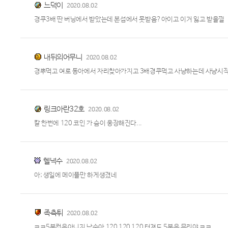
느덕이
2020.08.02
경쿠3배 딴 버닝에서 받았는데 본섭에서 못받음?아이고 이거 잃고 받을껄
내뒤의어무니
2020.08.02
경뿌먹고 여로 동아에서 자리찾아가지고 3배경쿠먹고 사냥하는데 사냥시작 
링크아란32호
2020.08.02
칼 한번에 120 코인 가 슴이 웅장해진다...
헬넉수
2020.08.02
아; 생일에 메이플만 하게생겼네
족측튀
2020.08.02
ㅋㅋ5분컷은아니지 남순아 120 120 120 터져도 5분은 무리야 ㅋㅋ