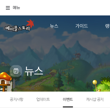
메뉴
뉴스
가이드
랭
공지사항
게임정보
월드
업데이트
직업소개
컨텐츠
이벤트
확률형 아이템
캐시샵 공지
NEXON NOW
뉴스
메이플 알림판
추가정보
with maple
공지사항
업데이트
이벤트
캐시샵 공지