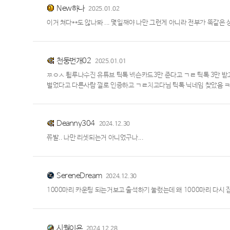
New하나
2025.01.02
이거 쳐다**도 않나봐 ... 몇일째야 나만 그런게 아니라 전부가 똑같은
천둥번개02
2025.01.01
ㅉㅇㅅ 튐루나수진 유튜브 틱톡 넥슨카드3만 준다고 ㄱㄹ 틱톡 3만
벌었다고 다른사람 껄로 인증하고 ㄱㄹ치고다님 틱톡 닉네임 찾았음 ㅋ
Deanny304
2024.12.30
쮸발.. 나만 리셋되는거 아니었구나...
SereneDream
2024.12.30
1000마리 카운팅 되는거보고 출석하기 눌렀는데 왜 1000마리 다
시월이욘
2024.12.28