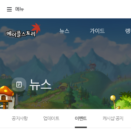
메뉴
뉴스
가이드
랭
공지사항
게임정보
월드
업데이트
직업소개
컨텐츠
이벤트
확률형 아이템
캐시샵 공지
NEXON NOW
뉴스
메이플 알림판
추가정보
with maple
공지사항
업데이트
이벤트
캐시샵 공지