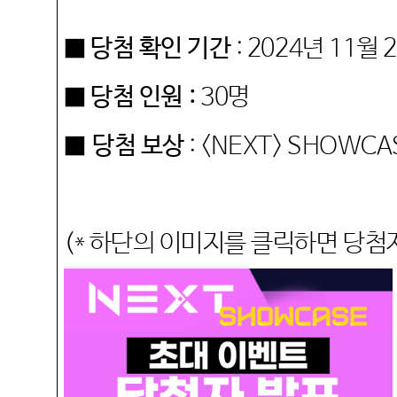
■ 당첨 확인 기간
: 2024
년
11
월
2
■ 당첨 인원
:
30
명
■
당첨 보상
: <NEXT> SHOWC
(*
하단의 이미지를 클릭하면 당첨