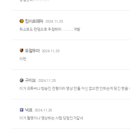
킴이르패파
2024.11.20
취소표도 랜덤으로 추첨해라........... 제발
듀얼뚜마
2024.11.20
이런
구미오
2024.11.20
이거 유튜버나 방송인 전형이라 영상 만들 자신 없으면 안하는게 맞긴 했
넉르
2024.11.20
이거 촬영이나 영상하는 사람 당첨인거같네