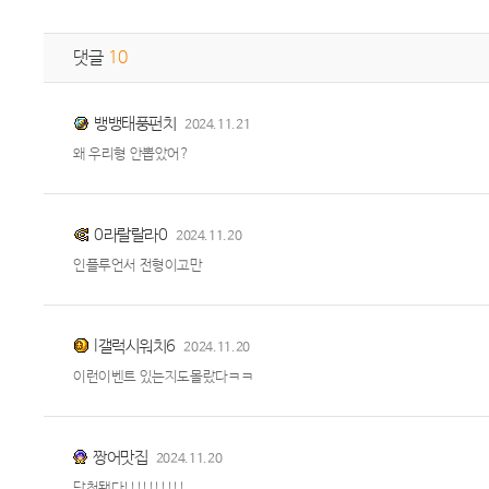
댓글
10
뱅뱅태풍펀치
2024.11.21
왜 우리형 안뽑았어?
0라랄랄라0
2024.11.20
인플루언서 전형이고만
l갤럭시워치6
2024.11.20
이런이벤트 있는지도몰랐다ㅋㅋ
짱어맛집
2024.11.20
당첨됐다!!!!!!!!!!