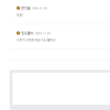
돈있음
2024.11.20
당첨!
킹드롭바
2024.11.20
이런거 이벤트 하는지도 몰랐네