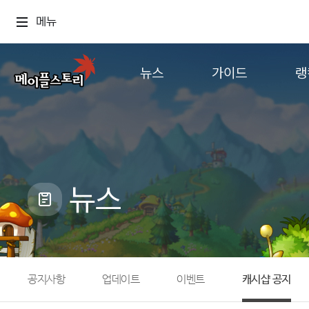
메뉴
뉴스
가이드
랭
공지사항
게임정보
월드
업데이트
직업소개
컨텐츠
이벤트
확률형 아이템
캐시샵 공지
NEXON NOW
뉴스
메이플 알림판
추가정보
with maple
공지사항
업데이트
이벤트
캐시샵 공지