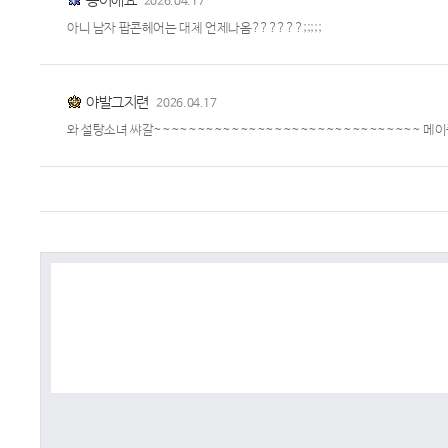
승이애요
2026.04.17
아니 남자 팝콘헤어는 대체 언제나옴??????;;;;;
야발그지련
2026.04.17
와 설탕소녀 쌰갈~~~~~~~~~~~~~~~~~~~~~~~~~~~~~~~ 메