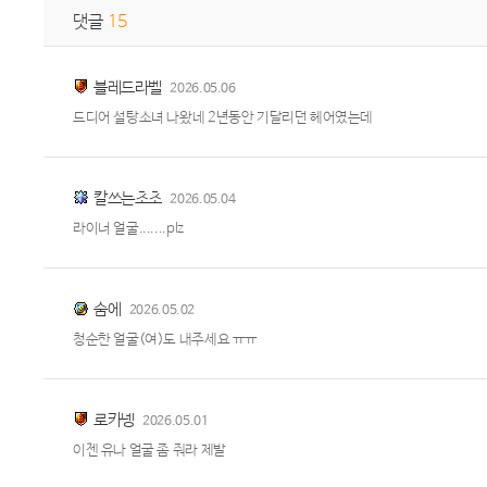
댓글
15
블레드라벨
2026.05.06
드디어 설탕소녀 나왔네 2년동안 기달리던 헤어였는데
칼쓰는초초
2026.05.04
라이너 얼굴.......plz
숨에
2026.05.02
청순한 얼굴(여)도 내주세요 ㅠㅠ
로카넹
2026.05.01
이젠 유나 얼굴 좀 줘라 제발