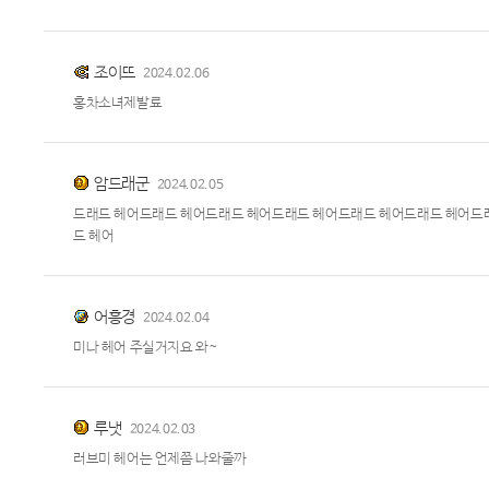
조이뜨
2024.02.06
홍차소녀제발료
암드래군
2024.02.05
드래드 헤어드래드 헤어드래드 헤어드래드 헤어드래드 헤어드래드 헤어드
드 헤어
어흥경
2024.02.04
미나 헤어 주실거지요 와~
루냇
2024.02.03
러브미 헤어는 언제쯤 나와줄까