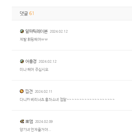
댓글
61
알파틱레이븐
2024.02.12
제발 휘핑헤어ㅠㅠ
어흥경
2024.02.12
미나 헤어 주십시오
낌견
2024.02.11
다니카 베리너츠 홍차소녀 젭알~~~~~~~~~~~~~~~~~~~
뽀앰
2024.02.09
양기녀 언제줄거야...