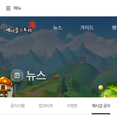
메뉴
뉴스
가이드
랭
공지사항
게임정보
월드
업데이트
직업소개
컨텐츠
이벤트
확률형 아이템
캐시샵 공지
NEXON NOW
뉴스
메이플 알림판
추가정보
with maple
공지사항
업데이트
이벤트
캐시샵 공지