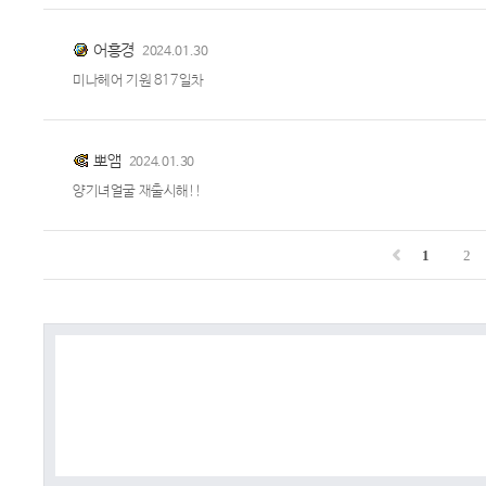
어흥경
2024.01.30
미나헤어 기원 817일차
뽀앰
2024.01.30
양기녀얼굴 재출시해!!
1
2