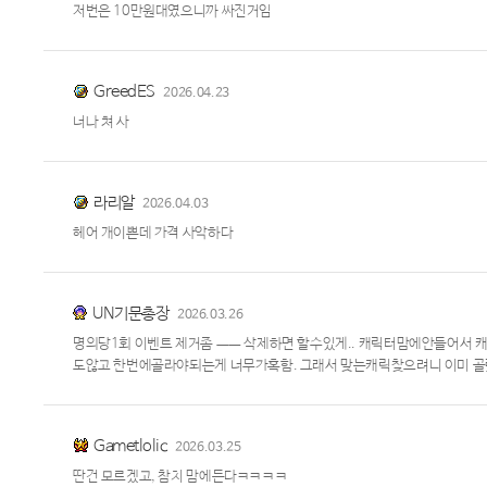
저번은 10만원대였으니까 싸진거임
GreedES
2026.04.23
너나 쳐 사
라리알
2026.04.03
헤어 개이쁜데 가격 사악하다
UN기문총장
2026.03.26
명의당1회 이벤트 제거좀 ㅡㅡ 삭제하면 할수있게.. 캐릭터맘에안들어서
도않고 한번에골라야되는게 너무가혹함. 그래서 맞는캐릭찾으려니 이미 골
Gametlolic
2026.03.25
딴건 모르겠고, 참치 맘에든다ㅋㅋㅋㅋ