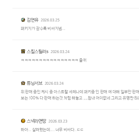
김연유
2026.03.25
패키지가 갈수록 비싸지넴...
스킬스틸러s
2026.03.24
ㅋㅋㅋㅋㅋㅋㅋㅋㅋㅋㅋㅋㅋㅋㅋㅋ 졸귀
튜닝서브
2026.03.24
위 판매 중인 케시 중 아스트랄 세레나데 패키중 인 판매 에 대해 일부만 판
보는 !00% 다 판매 하는것 처럼 해놓고 ,,,,참내 어이없네 그리고 유명한 
스낵라면땅
2026.03.23
하아... 살려했는데.... 너무 비싸다..ㄷㄷ