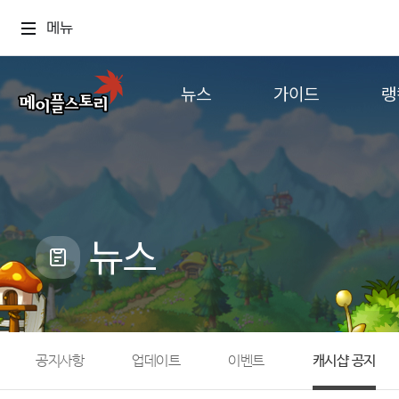
메뉴
뉴스
가이드
랭
공지사항
게임정보
월드
업데이트
직업소개
컨텐츠
이벤트
확률형 아이템
캐시샵 공지
NEXON NOW
뉴스
메이플 알림판
추가정보
with maple
공지사항
업데이트
이벤트
캐시샵 공지