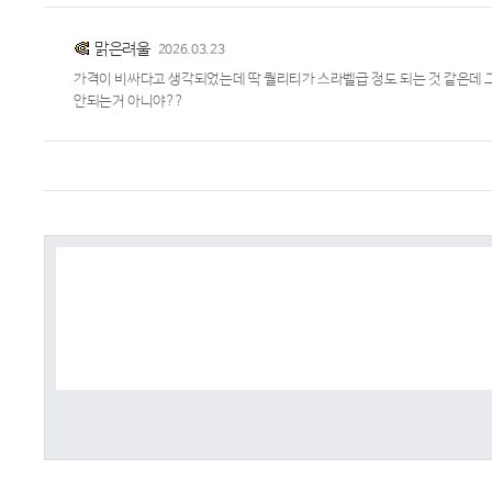
맑은려울
2026.03.23
가격이 비싸다고 생각되었는데 딱 퀄리티가 스라벨급 정도 되는 것 같은데 그거
안되는거 아니야??