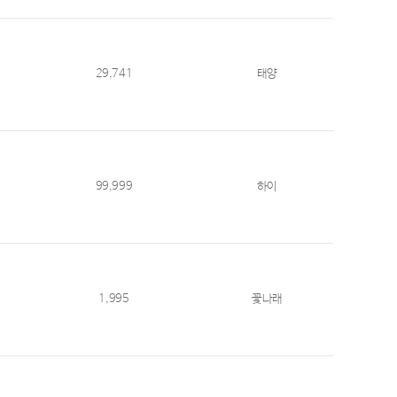
29,741
태양
99,999
하이
1,995
꽃나래