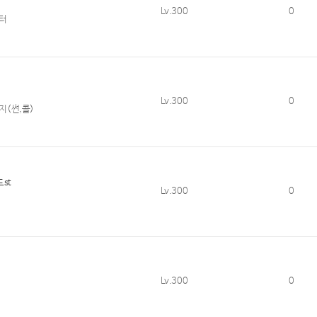
Lv.300
0
터
Lv.300
0
지(썬,콜)
st
Lv.300
0
Lv.300
0