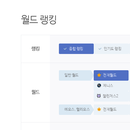
월드 랭킹
랭킹
종합 랭킹
인기도 랭킹
일반 월드
전체월드
제니스
월드
챌린저스2
에오스, 핼리오스
전체월드