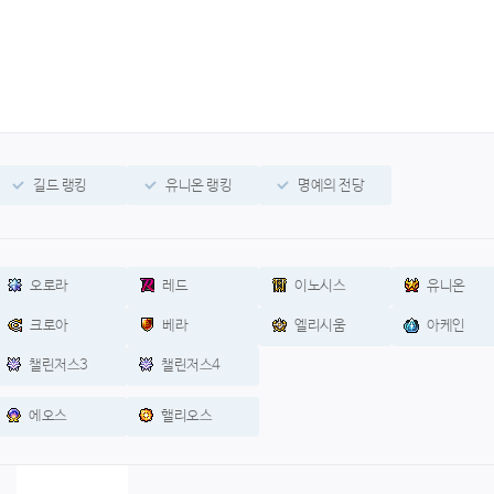
길드 랭킹
유니온 랭킹
명예의 전당
오로라
레드
이노시스
유니온
크로아
베라
엘리시움
아케인
챌린저스3
챌린저스4
에오스
핼리오스