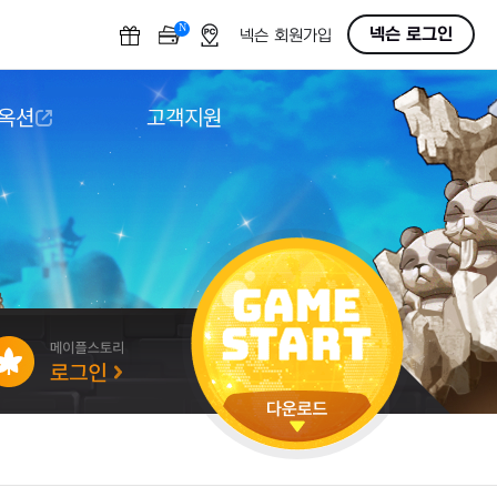
N
OFF
넥슨 로그인
넥슨 회원가입
 옥션
고객지원
옥션
다운로드
도움말/1:1문의
버그악용/불법프로그램 신고
게임 접근성