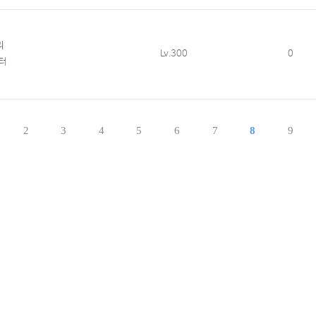
리
Lv.300
0
터
2
3
4
5
6
7
8
9