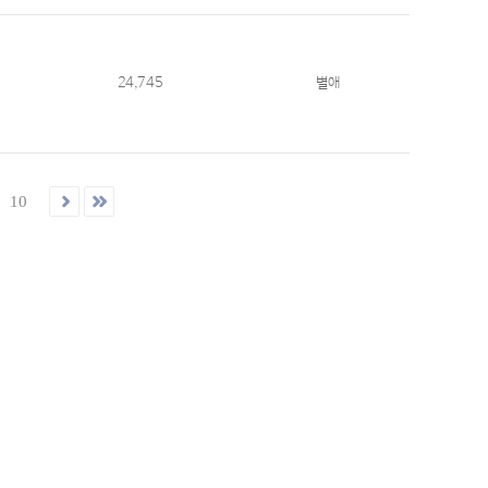
24,745
별애
10