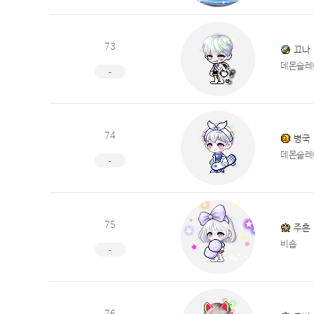
73
끄나
데몬슬레
-
74
병국
데몬슬레
-
75
주흔
비숍
-