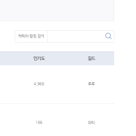
캐릭터 랭킹 검색
인기도
길드
4,966
루루
166
파티