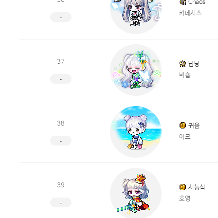
36
Chaos
키네시스
-
37
납낭
비숍
-
38
귀욤
아크
-
39
시눙식
호영
-