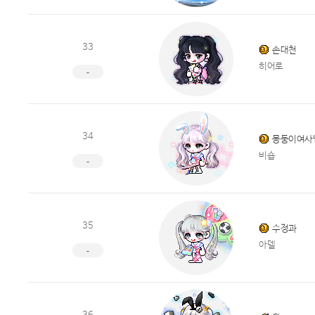
33
손대천
히어로
-
34
몽둥이여사
비숍
-
35
수정과
아델
-