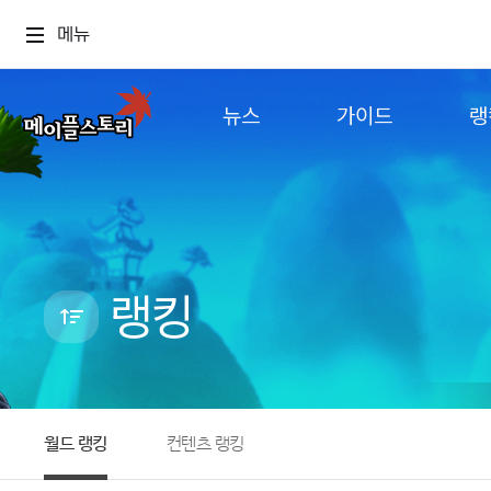
메뉴
뉴스
가이드
랭
공지사항
게임정보
월드
업데이트
직업소개
컨텐츠
이벤트
확률형 아이템
캐시샵 공지
NEXON NOW
랭킹
메이플 알림판
추가정보
with maple
월드 랭킹
컨텐츠 랭킹