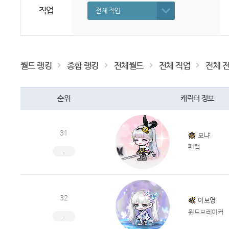
직업
전체 직업
월드 랭킹
종합 랭킹
전체월드
전체 직업
전체 
순위
캐릭터 정보
31
모냐
팬텀
-
32
이보영
윈드브레이커
-