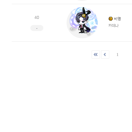
40
비명
카데나
-
1