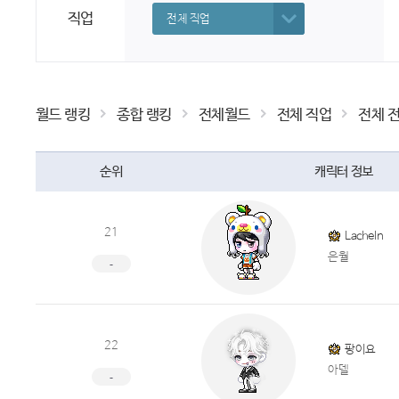
직업
전체 직업
월드 랭킹
종합 랭킹
전체월드
전체 직업
전체 
순위
캐릭터 정보
21
Lacheln
은월
-
22
팡이요
아델
-