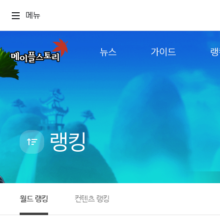
메뉴
뉴스
가이드
랭
공지사항
게임정보
월드
업데이트
직업소개
컨텐츠
이벤트
확률형 아이템
캐시샵 공지
NEXON NOW
랭킹
메이플 알림판
추가정보
with maple
월드 랭킹
컨텐츠 랭킹