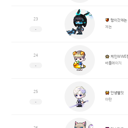
23
탱이갓제논
제논
-
24
케인WWE
배틀메이지
-
25
안녕별잇
아란
-