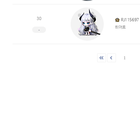
30
RJ115697
히어로
-
1