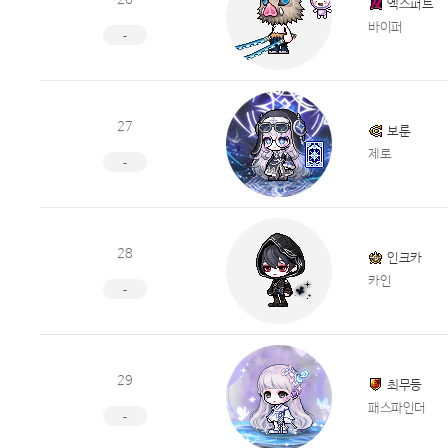
26
엑스퍼트
바이퍼
-
27
보룬
제로
-
28
인크카
카인
-
29
최무등
패스파인더
-