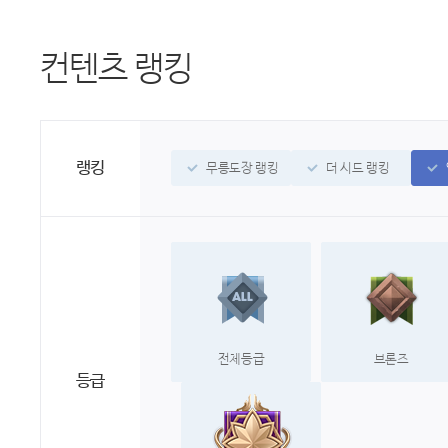
컨텐츠 랭킹
랭킹
무릉도장 랭킹
더 시드 랭킹
전체등급
브론즈
등급