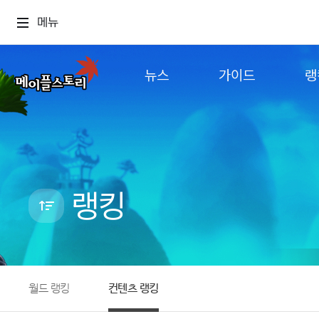
메뉴
뉴스
가이드
랭
공지사항
게임정보
월드
업데이트
직업소개
컨텐츠
이벤트
확률형 아이템
캐시샵 공지
NEXON NOW
랭킹
메이플 알림판
추가정보
with maple
월드 랭킹
컨텐츠 랭킹