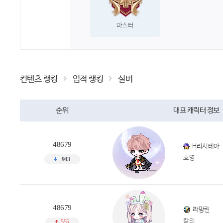
마스터
컨텐츠 랭킹
업적 랭킹
실버
순위
대표 캐릭터 정보
48679
H리시테아
호영
-943
48679
라망린
칼리
555