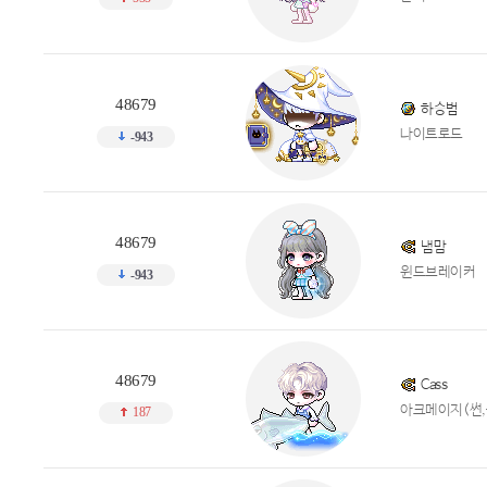
48679
하승범
나이트로드
-943
48679
냄맘
윈드브레이커
-943
48679
Cass
아크메이지(썬,
187