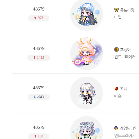
48679
유드리양
아델
923
48679
흐싱이
윈드브레이커
1413
48679
꼬니
비숍
-943
48679
라임닉네임
윈드브레이커
187