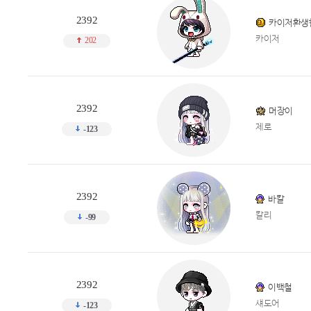
2392
카이저환생
카이저
202
2392
머장이
제로
-123
2392
바칼
칼리
-99
2392
이백철
섀도어
-123