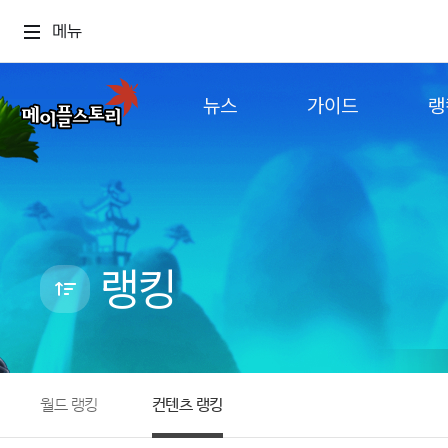
메뉴
뉴스
가이드
랭
공지사항
게임정보
월드
업데이트
직업소개
컨텐츠
이벤트
확률형 아이템
캐시샵 공지
NEXON NOW
랭킹
메이플 알림판
추가정보
with maple
월드 랭킹
컨텐츠 랭킹