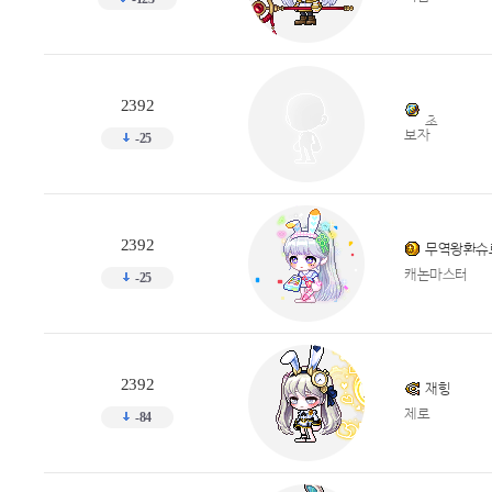
2392
초
보자
-25
2392
무역왕환슈
캐논마스터
-25
2392
재힝
제로
-84