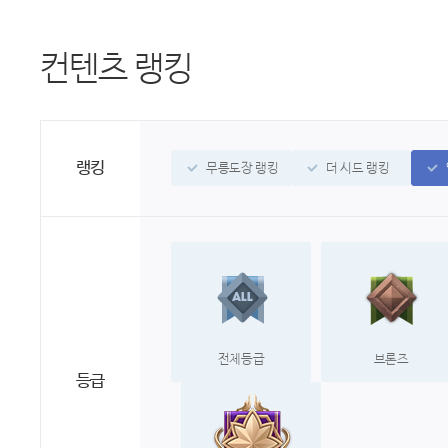
컨텐츠 랭킹
랭킹
무릉도장 랭킹
더 시드 랭킹
전체등급
브론즈
등급