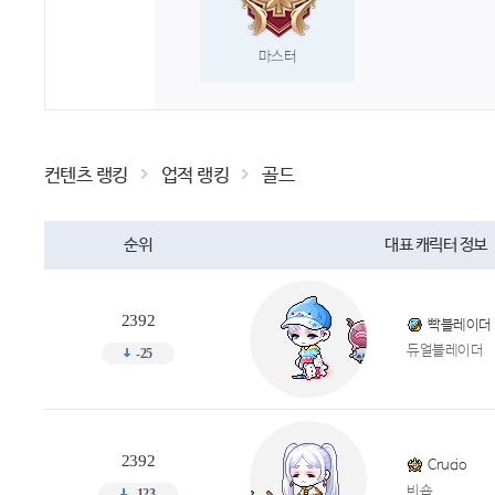
마스터
컨텐츠 랭킹
업적 랭킹
골드
순위
대표 캐릭터 정보
2392
빡블레이더
듀얼블레이더
-25
2392
Crucio
비숍
-123