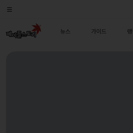
뉴스
가이드
랭
공지사항
게임정보
월드
업데이트
직업소개
컨텐츠
이벤트
확률형 아이템
캐시샵 공지
NEXON NOW
메이플 알림판
추가정보
with maple