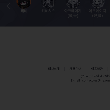
레테
키네시스
아크메이지
아크메이지
(불,독)
(썬,콜)
회사소개
채용안내
이용약관
(주)넥슨코리아 대표이
E-mail : contact-us@nexon