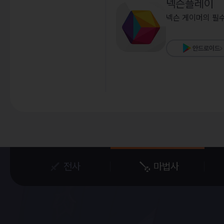
넥슨플레이
넥슨 게이머의 필수
Maple Week
주간 보스 현황
캐릭터
안드로이드
시뮬레
프
전사
마법사