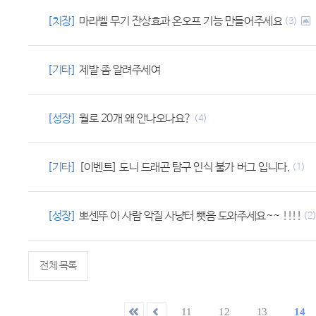
[치장]
마라벨 무기 잔상효과 온오프 기능 만들어주세요
(3)
[기타]
제발 좀 알려주세여
[성장]
월로 20개 왜 안나오나요?
(4)
[기타]
[이벤트] 도니 드래곤 탐구 인식 불가 버그 입니다.
(1)
[성장]
뽀센뚜 이 사람 악질 사냥터 뺏음 도와주세요~~ !!!!
(2
전체 목록
11
12
13
14