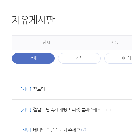
자유게시판
전체
자유
전체
성장
아이템
[기타]
길드명
[기타]
젭알... 단축기 세팅 프리셋 늘려주세요...ㅠㅠ
[전투]
데미안 오류좀 고쳐 주세요
(7)