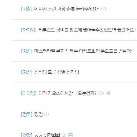
[치장]
데미지 스킨 저장 슬롯 늘려주세요~
(2)
[아이템]
리부트도 장비를 창고에 넣어둘수있었으면 좋겠어요
(
[치장]
마스터라벨 무기의 특수 이펙트효과 온오프를 만들어주세요
[치장]
신비의 모루 성별 상하의
[아이템]
이거 카오스에서만 나오는건가?
(8)
[전투]
팅김
(1)
[성장]
ㅎㅎ 이것봐봐
(3)