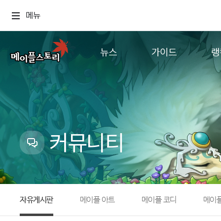
메뉴
뉴스
가이드
랭
공지사항
게임정보
월드
업데이트
직업소개
컨텐츠
이벤트
확률형 아이템
캐시샵 공지
NEXON NOW
커뮤니티
메이플 알림판
추가정보
with maple
자유게시판
메이플 아트
메이플 코디
메이