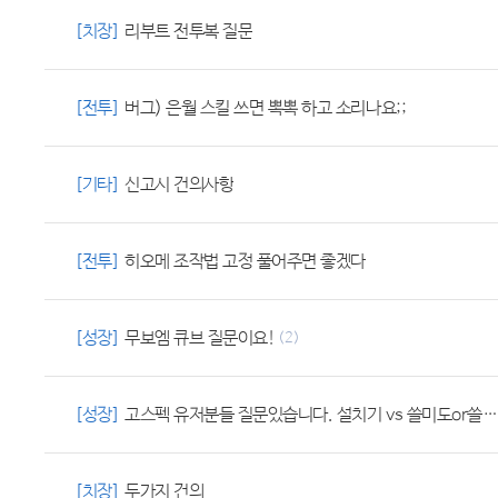
[치장]
리부트 전투복 질문
[전투]
버그) 은월 스킬 쓰면 뽁뽁 하고 소리나요;;
[기타]
신고시 건의사항
[전투]
히오메 조작법 고정 풀어주면 좋겠다
[성장]
무보엠 큐브 질문이요!
(2)
[성장]
고스펙 유저분들 질문있습니다. 설치기 vs 쓸미도or쓸하바
[치장]
두가지 건의