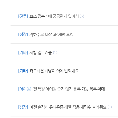
[전투]
보스 잡는거에 궁금한게 있어서
(5)
[성장]
지하수로 보상 SP 개편 요청
[기타]
제발 길드캐슬
(1)
[기타]
카르시온 사냥이 아얘 안되네요
[아이템]
펫 특정 아이템 줍지 않기 등록 가능 목록 확대
[성장]
이젠 솔직히 유니온좀 레벨 적용 캐릭수 늘려줘요
(3)