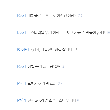
[성장]
메이플 키 바인드로 이런건 어떰?
(1)
[치장]
마스터라벨 무기 이펙트 온오프 기능 좀 만들어주세요
[아이템]
(전사)타일런트 장갑 삽니다...!
[성장]
어빌 공21vs보공10%
(2)
[성장]
모험가 전직 퀘 스킵
(1)
[성장]
현재 248레벨 소울마스터 입니다
(8)