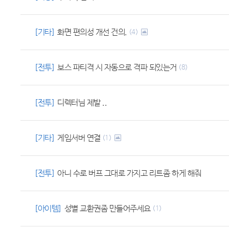
[기타]
화면 편의성 개선 건의.
(4)
[전투]
보스 파티격 시 자동으로 격파 되있는거
(8)
[전투]
디렉터님 제발 ..
[기타]
게임서버 연결
(1)
[전투]
아니 수로 버프 그대로 가지고 리트좀 하게 해줘
[아이템]
성별 교환권좀 만들어주세요
(1)