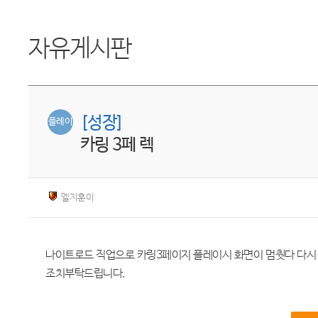
자유게시판
[성장]
플레이
카링 3페 렉
엘지훈이
나이트로드 직업으로 카링3페이지 플레이시 화면이 멈췃다 다시
조치부탁드립니다.