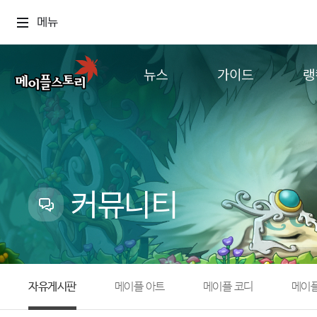
메뉴
뉴스
가이드
랭
공지사항
게임정보
월드
업데이트
직업소개
컨텐츠
이벤트
확률형 아이템
캐시샵 공지
NEXON NOW
커뮤니티
메이플 알림판
추가정보
with maple
자유게시판
메이플 아트
메이플 코디
메이