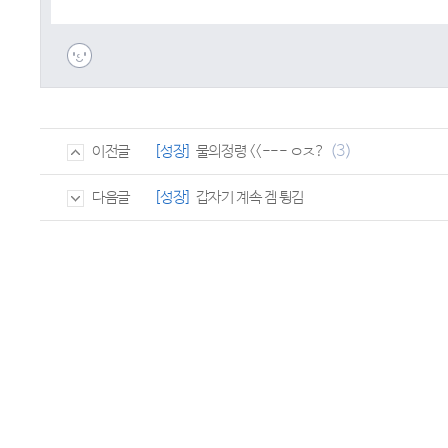
(3)
[성장]
물의정령 <<--- ㅇㅈ?
이전글
[성장]
갑자기 계속 겜 튕김
다음글