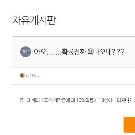
자유게시판
아오........확률진짜 욕나오네???
자유
니가먹냐
쥬니퍼베리 100개 제작중에 왜 10%확률이 13번이나 터지냐? 