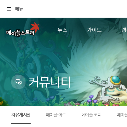
메뉴
뉴스
가이드
랭
공지사항
게임정보
월드
업데이트
직업소개
컨텐츠
이벤트
확률형 아이템
캐시샵 공지
NEXON NOW
커뮤니티
메이플 알림판
추가정보
with maple
자유게시판
메이플 아트
메이플 코디
메이