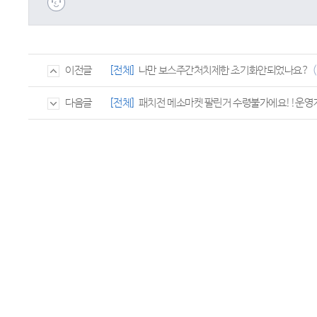
[전체]
나만 보스주간처치제한 초기화안되었나요?
이전글
[전체]
패치전 메소마켓 팔린거 수령불가에요!!운영자
다음글