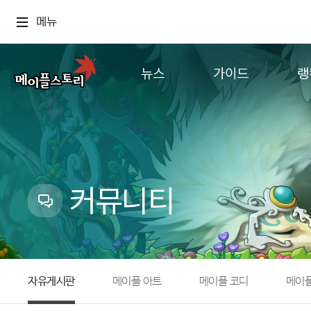
메뉴
뉴스
가이드
랭
공지사항
게임정보
월드
업데이트
직업소개
컨텐츠
이벤트
확률형 아이템
캐시샵 공지
NEXON NOW
커뮤니티
메이플 알림판
추가정보
with maple
자유게시판
메이플 아트
메이플 코디
메이