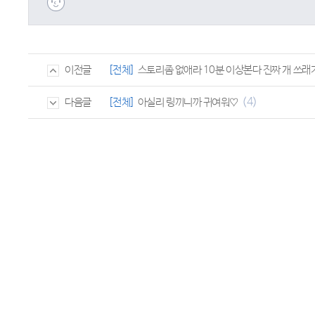
[전체]
스토리좀 없애라 10분 이상본다 진짜 개 쓰래
이전글
(4)
[전체]
아실리 링끼니까 귀여워♡
다음글