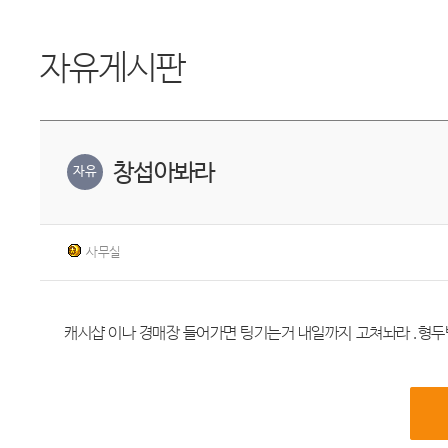
자유게시판
창섭아봐라
자유
사무실
캐시샵 이나 경매장 들어가면 팅기는거 내일까지 고쳐놔라 .형