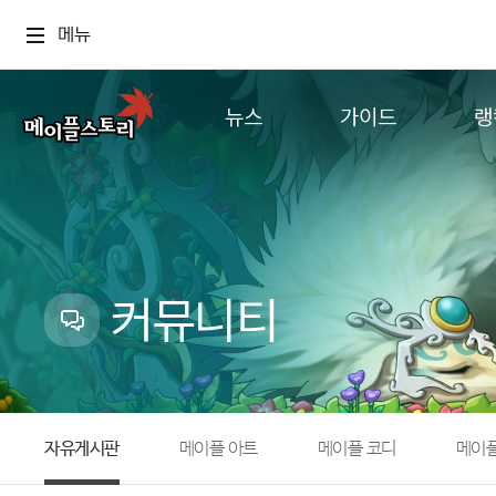
메뉴
뉴스
가이드
랭
공지사항
게임정보
월드
업데이트
직업소개
컨텐츠
이벤트
확률형 아이템
캐시샵 공지
NEXON NOW
커뮤니티
메이플 알림판
추가정보
with maple
자유게시판
메이플 아트
메이플 코디
메이