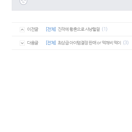
(1)
[전체]
진작에 황혼으로 사냥할걸
이전글
(3)
[전체]
최상급 아이템결정 판매 or 먹깨비 먹이
다음글