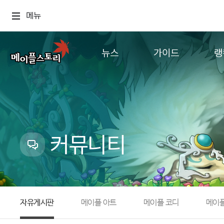
메뉴
뉴스
가이드
랭
공지사항
게임정보
월드
업데이트
직업소개
컨텐츠
이벤트
확률형 아이템
캐시샵 공지
NEXON NOW
커뮤니티
메이플 알림판
추가정보
with maple
자유게시판
메이플 아트
메이플 코디
메이