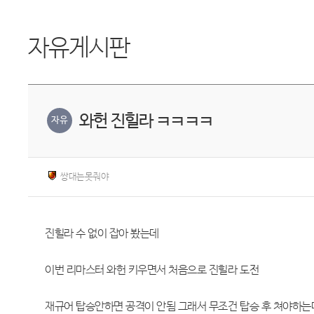
자유게시판
와헌 진힐라 ㅋㅋㅋㅋ
자유
쌍대는못줘야
진힐라 수 없이 잡아 봤는데
이번 리마스터 와헌 키우면서 처음으로 진힐라 도전
재규어 탑승안하면 공격이 안됨 그래서 무조건 탑승 후 쳐야하는