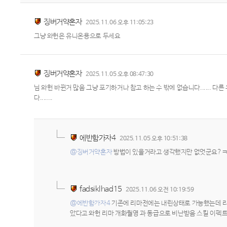
징버거약혼자
2025.11.06 오후 11:05:23
그냥 와헌은 유니온용으로 두세요
징버거약혼자
2025.11.05 오후 08:47:30
님 와헌 바뀐거 많음 그냥 포기하거나 참고 하는 수 밖에 없습니다...... 
다.......
에반함가자4
2025.11.05 오후 10:51:38
@징버거약혼자
방법이 있을거라고 생각했지만 없엇군요?ㅋ
fadsiklhad15
2025.11.06 오전 10:19:59
@에반함가자4
기존에 리마전에는 내린상태로 가능했는데 리마
았다고 와헌 리마 개화월영 과 동급으로 비난받음 스킬 이펙