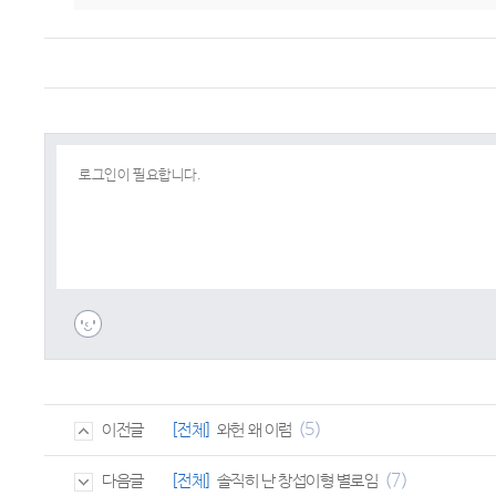
(5)
[전체]
와헌 왜 이럼
이전글
(7)
[전체]
솔직히 난 창섭이형 별로임
다음글