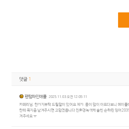
댓글
1
팬텀파인애플
2025.11.03 오전 12:05:11
카페리님. 한가지부탁 드릴말이 있어요 제가. 몸이 많이 아프다보니 메이플
한테 쪽지좀 남겨주시면 고맙겠읍니다 친환경녹색캐 솔빈 순햐린 잉어203
겨주세요 ㅠ