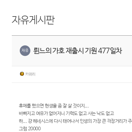
자유게시판
륀느의 가호 재출시 기원 477일차
자유
카페리
휴메를 했으면 현생을 좀 잘 살 것이지...
바빠지고 여유가 없어지니 기력도 없고 사는 낙도 없고
하... 걍 헤네시스에 다시 태어나서 인생의 가장 큰 걱정거리가 
그럼 20000