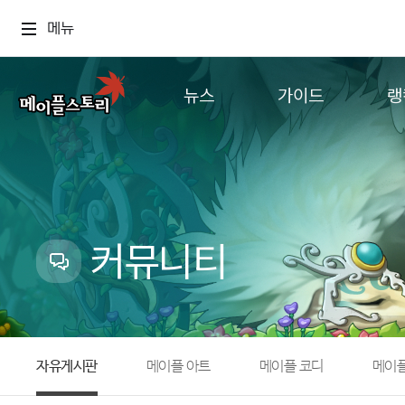
메뉴
뉴스
가이드
랭
공지사항
게임정보
월드
업데이트
직업소개
컨텐츠
이벤트
확률형 아이템
캐시샵 공지
NEXON NOW
커뮤니티
메이플 알림판
추가정보
with maple
자유게시판
메이플 아트
메이플 코디
메이