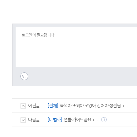
[전체]
녹색아 또히야 쪼앙아 잉어야 성전님 ㅜㅜ
이전글
(3)
[마법사]
썬콜 가이드좀요ㅜㅜ
다음글