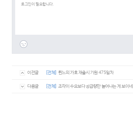
[전체]
륀느의 가호 재출시 기원 475일차
이전글
[전체]
조각이 수요보다 공급량만 늘어나는 게 보이네
다음글