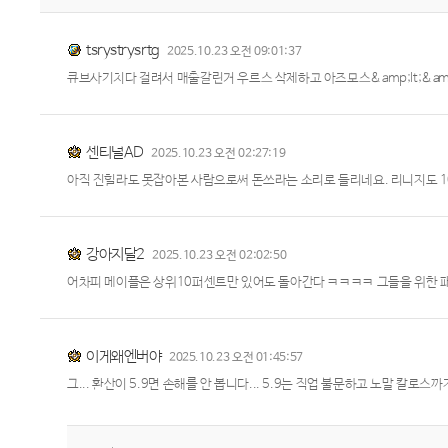
tsrystrysrtg
2025.10.23 오전 09:01:37
큐브사기치다 걸려서 매출갈린거 우르스 삭제하고 아즈모스&amp;lt;&am
센티널AD
2025.10.23 오전 02:27:19
아직 진힐라도 못잡아본 사람으로써 돈쓰라는 소리로 들리네요. 리니지도 1
강아지달2
2025.10.23 오전 02:02:50
어차피 메이플은 상위10퍼센트만 있어도 돌아간다 ㅋㅋㅋㅋ 그들을 위한 
이게왜엔버야
2025.10.23 오전 01:45:57
그... 환산이 5.9면 손해를 안 봅니다... 5.9는 직업 불문하고 노말 칼