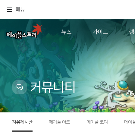
메뉴
뉴스
가이드
랭
공지사항
게임정보
월드
업데이트
직업소개
컨텐츠
이벤트
확률형 아이템
캐시샵 공지
NEXON NOW
커뮤니티
메이플 알림판
추가정보
with maple
자유게시판
메이플 아트
메이플 코디
메이