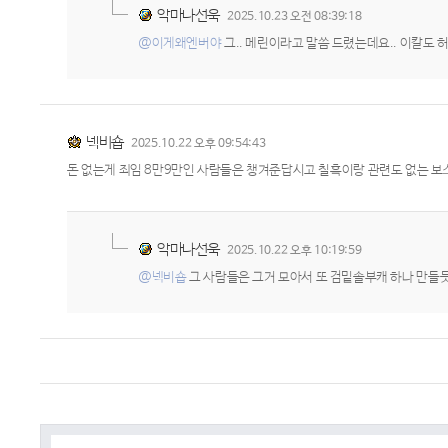
악마나선욱
2025.10.23 오전 08:39:18
@이게왜엔버야
그.. 메린이라고 말씀 드렸는데요.. 이칼
넥비숍
2025.10.22 오후 09:54:43
돈 없는게 죄임 8만9만인 사람들은 챙겨준답시고 칠흑이랑 관련도 없는 
악마나선욱
2025.10.22 오후 10:19:59
@넥비숍
그 사람들은 그거 모아서 또 검밑솔부캐 하나 만들