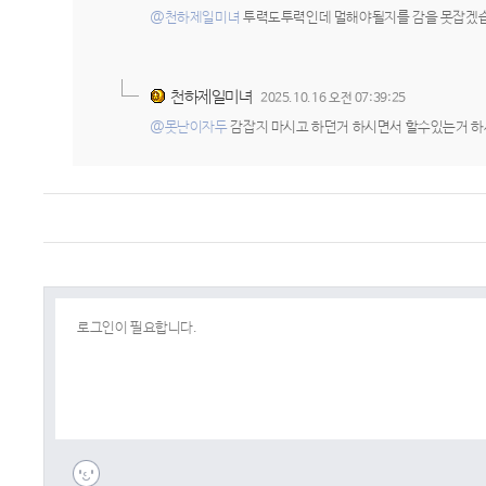
@천하제일미녀
투력도투력인데 멀해야될지를 감을 못잡겠습
천하제일미녀
2025.10.16 오전 07:39:25
@못난이자두
감잡지 마시고 하던거 하시면서 할수있는거 