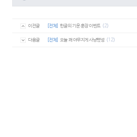
(2)
[전체]
한글의 기운 훈장 이벤트
이전글
(12)
[전체]
오늘 꽤 야무지게 사냥했넹
다음글