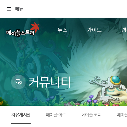
메뉴
뉴스
가이드
랭
공지사항
게임정보
월드
업데이트
직업소개
컨텐츠
이벤트
확률형 아이템
캐시샵 공지
NEXON NOW
커뮤니티
메이플 알림판
추가정보
with maple
자유게시판
메이플 아트
메이플 코디
메이