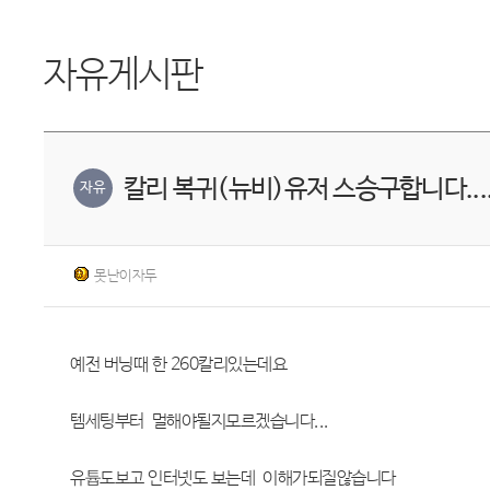
자유게시판
칼리 복귀(뉴비)유저 스승구합니다....
자유
못난이자두
예전 버닝때 한 260칼리있는데요
템세팅부터 멀해야될지모르겠습니다...
유튭도보고 인터넷도 보는데 이해가되질않습니다