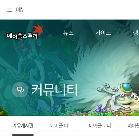
메뉴
뉴스
가이드
랭
공지사항
게임정보
월드
업데이트
직업소개
컨텐츠
이벤트
확률형 아이템
캐시샵 공지
NEXON NOW
커뮤니티
메이플 알림판
추가정보
with maple
자유게시판
메이플 아트
메이플 코디
메이