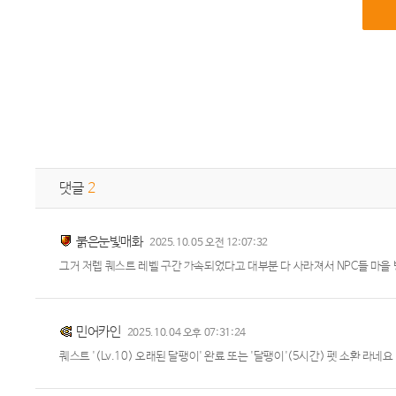
댓글
2
붉은눈빛매화
2025.10.05 오전 12:07:32
그거 저렙 퀘스트 레벨 구간 가속되었다고 대부분 다 사라져서 NPC들 마을
민어카인
2025.10.04 오후 07:31:24
퀘스트 '(Lv.10) 오래된 달팽이' 완료 또는 '달팽이'(5시간) 펫 소환 라네요