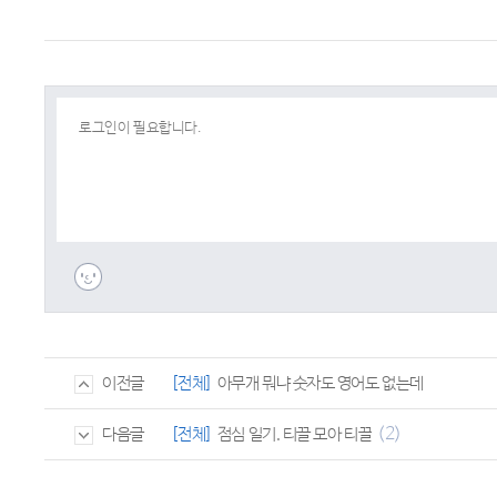
[전체]
아무개 뭐냐 숫자도 영어도 없는데
이전글
(2)
[전체]
점심 일기. 티끌 모아 티끌
다음글