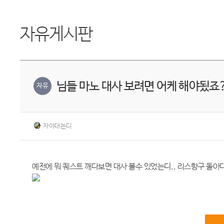
자유게시판
님들 마노 대사 보려면 어케 해야됬죠
자유
자야대는디
예전에 뭐 퀘스트 깨다보면 대사 볼수 있었는디.. 리스항구 돌아