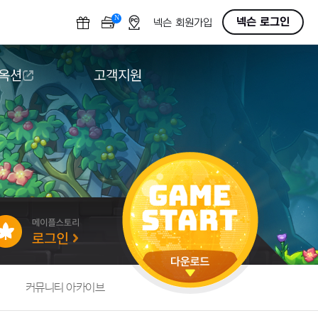
N
OFF
넥슨 로그인
넥슨 회원가입
 옥션
고객지원
옥션
다운로드
도움말/1:1문의
버그악용/불법프로그램 신고
게임 접근성
커뮤니티 아카이브