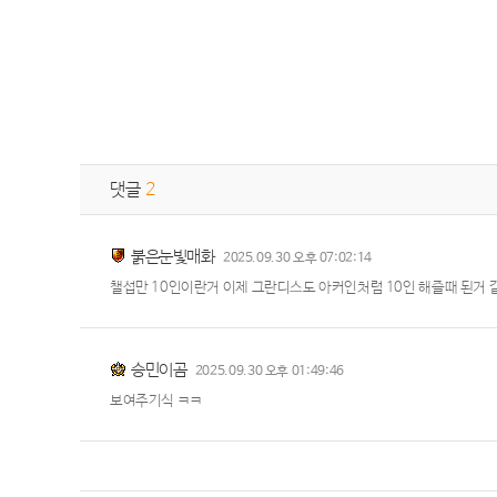
댓글
2
붉은눈빛매화
2025.09.30 오후 07:02:14
챌섭만 10인이란거 이제 그란디스도 아커인처럼 10인 해즐때 된거 같
승민이곰
2025.09.30 오후 01:49:46
보여주기식 ㅋㅋ