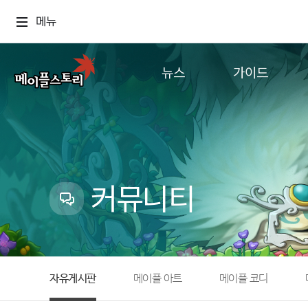
메뉴
뉴스
가이드
공지사항
게임정보
업데이트
직업소개
이벤트
확률형 아이템
캐시샵 공지
NEXON NOW
커뮤니티
메이플 알림판
추가정보
with maple
자유게시판
메이플 아트
메이플 코디