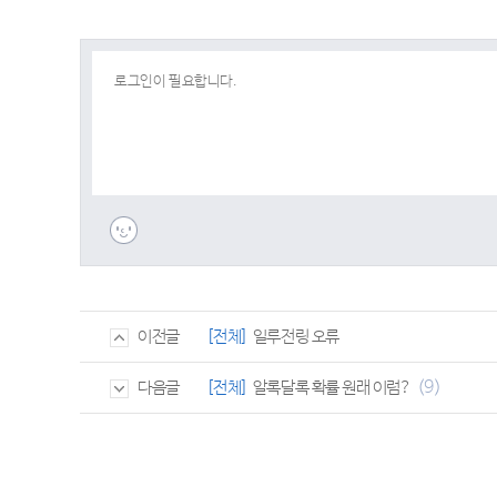
[전체]
일루전링 오류
이전글
(9)
[전체]
알록달록 확률 원래 이럼?
다음글