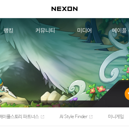
랭킹
커뮤니티
미디어
메이플
월드 랭킹
자유게시판
영상
메이플 
컨텐츠 랭킹
메이플 아트
음악
메이플 코디
아트웍
메이플스토리 파트너스
웹툰
AI Style Finder
미니게임
커뮤니티 아카이브
메이플스토리 파트너스
AI Style Finder
미니게임