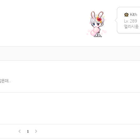
Kith
Lv. 289
엘리시움
은데..
1