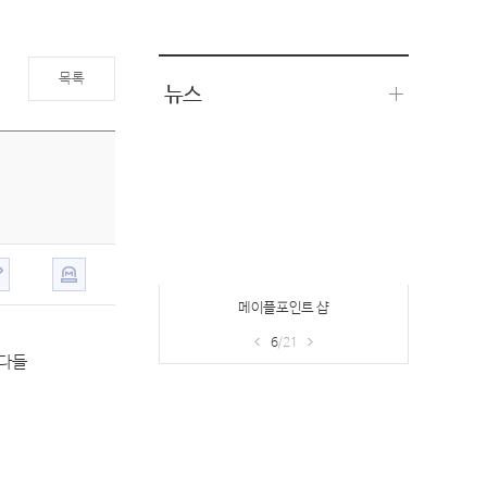
목록
뉴스
메이플포인트 샵
6
/21
신다들